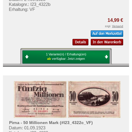
Katalognr.: I23_4322b
Erhaltung: VF
14,99 €
zzgl.
Versand
1 Variante(n) / Erhaltung(en)
ab
verfügbar:
Jetzt zeigen
Pirna - 50 Millionen Mark (#I23_4322c_VF)
Datum: 01.09.1923