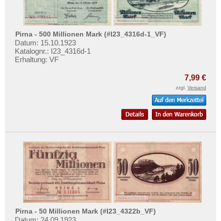
Orte mit Q...
Mehr über...
Orte mit R...
Zahlungsbedingungen
Orte mit S...
Pirna - 500 Millionen Mark (#I23_4316d-1_VF)
Privatsphäre und Datenschutz
Datum: 15.10.1923
Orte mit T...
Widerrufsbelehrung
Katalognr.: I23_4316d-1
Erhaltung: VF
Orte mit U...
Liefer- und Versandkosten
Orte mit V...
7,99 €
AGB
zzgl.
Versand
Orte mit W...
Impressum
Orte mit X...
Orte mit Z...
Pirna - 50 Millionen Mark (#I23_4322b_VF)
Datum: 24.09.1923