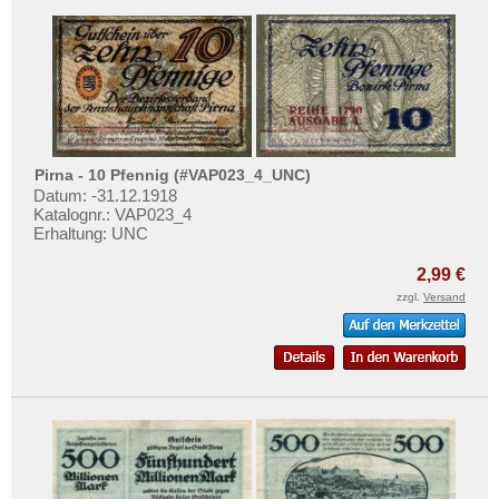
Potsdam
Testbanknoten
Pöttmes
Banknotenbriefe
Preetz
Kataloge
Pretzsch
Aufbewahrung
Prien
Gutscheine
Pries-Friedrichsort
Pirna - 10 Pfennig (#VAP023_4_UNC)
Datum: -31.12.1918
Ihre Bewertungen
Priesdorf
Katalognr.: VAP023_4
Erhaltung: UNC
Kontakt
Pritzwalk
Probstzella
2,99 €
Informationen
zzgl.
Versand
Prössdorf
Preislisten
Prüm
Ankauf
Przyschetz
Erhaltungsgrade
Putbus
Gratisbanknoten
Pyritz
FAQ
Pyrmont