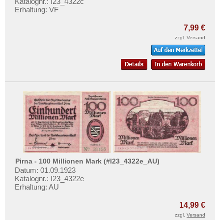
Katalognr.: I23_4322c
Erhaltung: VF
7,99 €
zzgl.
Versand
Pirna - 100 Millionen Mark (#I23_4322e_AU)
Datum: 01.09.1923
Katalognr.: I23_4322e
Erhaltung: AU
14,99 €
zzgl.
Versand