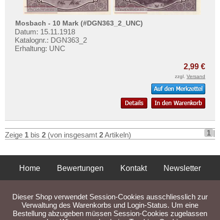
Münster
Testbanknoten
Münstermaifeld
Banknotenbriefe
Mosbach - 10 Mark (#DGN363_2_UNC)
Müritz
Datum: 15.11.1918
Kataloge
Katalognr.: DGN363_2
Mylau
Erhaltung: UNC
Aufbewahrung
Orte mit N...
Gutscheine
2,99 €
Orte mit O...
zzgl.
Versand
Ihre Bewertungen
Orte mit P...
Kontakt
Orte mit Q...
Orte mit R...
Informationen
Orte mit S...
1
|
Zeige
1
bis
2
(von insgesamt
2
Artikeln)
Preislisten
Orte mit T...
Ankauf
Orte mit U...
Home
Bewertungen
Kontakt
Newsletter
Erhaltungsgrade
Orte mit V...
Gratisbanknoten
Privatsphäre und Datenschutz
Impressum
AGB
Orte mit W...
Dieser Shop verwendet Session-Cookies ausschliesslich zur
FAQ
Liefer- und Versandkosten
Verwaltung des Warenkorbs und Login-Status. Um eine
Orte mit X...
Bestellung abzugeben müssen Session-Cookies zugelassen