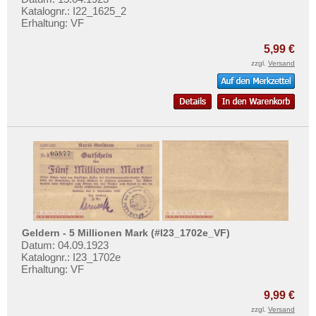
Katalognr.: I22_1625_2
Erhaltung: VF
5,99 €
zzgl.
Versand
Geldern - 5 Millionen Mark (#I23_1702e_VF)
Datum: 04.09.1923
Katalognr.: I23_1702e
Erhaltung: VF
9,99 €
zzgl.
Versand