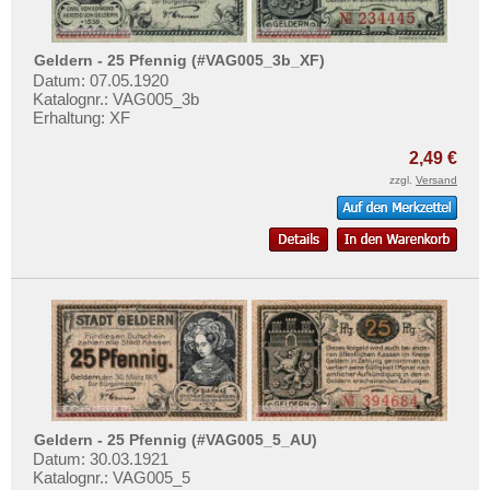
Gifhorn
Testbanknoten
Gladbeck
Banknotenbriefe
Geldern - 25 Pfennig (#VAG005_3b_XF)
Glashütte
Kataloge
Datum: 07.05.1920
Glatz
Katalognr.: VAG005_3b
Aufbewahrung
Erhaltung: XF
Glauchau
Gutscheine
2,49 €
Glogau
zzgl.
Versand
Ihre Bewertungen
Glücksburg
Kontakt
Glückstadt
Gnarrenburg
Informationen
Gnoien
Preislisten
Goch
Ankauf
Godesberg
Erhaltungsgrade
Goldberg (MS/MV)
Gratisbanknoten
Gollnow
Geldern - 25 Pfennig (#VAG005_5_AU)
FAQ
Golpa
Datum: 30.03.1921
Katalognr.: VAG005_5