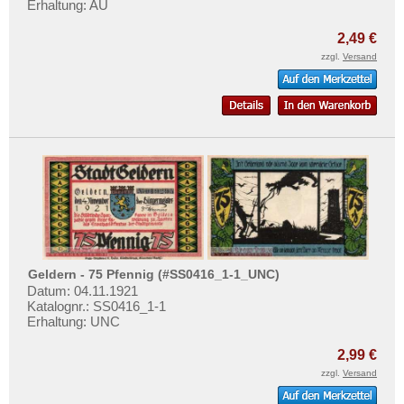
Gonsenheim
Erhaltung: AU
Mehr über...
Goslar
Zahlungsbedingungen
2,49 €
Gotha
zzgl.
Versand
Privatsphäre und Datenschutz
Gottesberg
Widerrufsbelehrung
Göttingen
Liefer- und Versandkosten
Graal
AGB
Grabow
Impressum
Gräfenhainichen
Gräfenroda
Gräfenthal
Gransee
Geldern - 75 Pfennig (#SS0416_1-1_UNC)
Datum: 04.11.1921
Greifenstein
Katalognr.: SS0416_1-1
Erhaltung: UNC
Greiffenberg
Greiz
2,99 €
zzgl.
Versand
Greußen