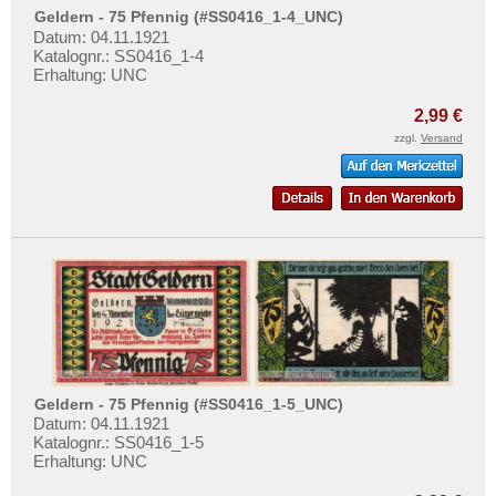
Orte mit S...
Geldern - 75 Pfennig (#SS0416_1-4_UNC)
Datum: 04.11.1921
Orte mit T...
Katalognr.: SS0416_1-4
Erhaltung: UNC
Orte mit U...
Orte mit V...
2,99 €
zzgl.
Versand
Orte mit W...
Orte mit X...
Orte mit Z...
Geldern - 75 Pfennig (#SS0416_1-5_UNC)
Datum: 04.11.1921
Katalognr.: SS0416_1-5
Erhaltung: UNC