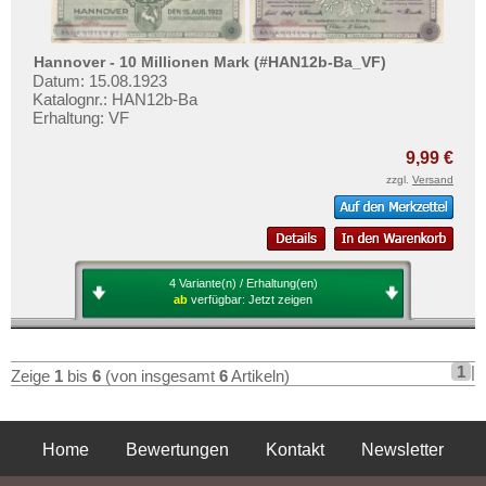
Hannover - 10 Millionen Mark (#HAN12b-Ba_VF)
Datum: 15.08.1923
Katalognr.: HAN12b-Ba
Erhaltung: VF
9,99 €
zzgl.
Versand
4 Variante(n) / Erhaltung(en)
ab
verfügbar:
Jetzt zeigen
1
|
Zeige
1
bis
6
(von insgesamt
6
Artikeln)
Home
Bewertungen
Kontakt
Newsletter