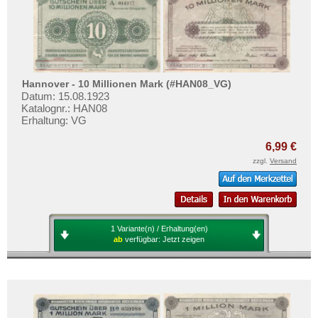
Mehr über...
Zahlungsbedingungen
Privatsphäre und Datenschutz
Widerrufsbelehrung
Hannover - 10 Millionen Mark (#HAN08_VG)
Liefer- und Versandkosten
Datum: 15.08.1923
Katalognr.: HAN08
AGB
Erhaltung: VG
Impressum
6,99 €
zzgl.
Versand
1 Variante(n) / Erhaltung(en)
ab
verfügbar:
Jetzt zeigen