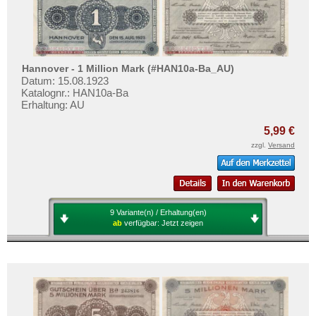
Hannover - 1 Million Mark (#HAN10a-Ba_AU)
Datum: 15.08.1923
Katalognr.: HAN10a-Ba
Erhaltung: AU
5,99 €
zzgl.
Versand
9 Variante(n) / Erhaltung(en)
ab
verfügbar:
Jetzt zeigen