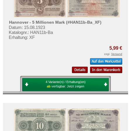
Hannover - 5 Millionen Mark (#HAN11b-Ba_XF)
Datum: 15.08.1923
Katalognr.: HAN11b-Ba
Erhaltung: XF
5,99 €
zzgl.
Versand
4 Variante(n) / Erhaltung(en)
ab
verfügbar:
Jetzt zeigen