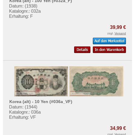
Malaya & Britisch Borneo
Korea (alt) - 100 Yen (#032a_F)
Testbanknoten
Datum: (1938)
Malaysia
Katalognr.: 032a
Banknotenbriefe
Erhaltung: F
Malediven
Kataloge
Mongolei
39,99 €
Aufbewahrung
zzgl.
Versand
Myanmar
Gutscheine
Nagorny Karabach
Ihre Bewertungen
Nepal
Kontakt
Niederländisch Indien
Nordkorea
Informationen
Oman
Preislisten
Pakistan
Ankauf
Philippinen
Korea (alt) - 10 Yen (#036a_VF)
Erhaltungsgrade
Datum: (1944)
Portugiesisch Indien
Katalognr.: 036a
Gratisbanknoten
Erhaltung: VF
Saudi Arabien
FAQ
Singapur
34,99 €
zzgl.
Versand