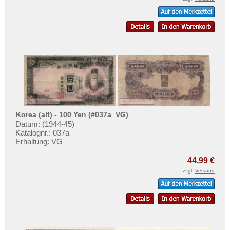
Sri Lanka
Mehr über...
Straits Settlements
Zahlungsbedingungen
Süd-Ossetien
Privatsphäre und Datenschutz
Südkorea
Widerrufsbelehrung
Syrien
Liefer- und Versandkosten
Tadschikistan
AGB
Taiwan
Impressum
Thailand
Korea (alt) - 100 Yen (#037a_VG)
Datum: (1944-45)
Timor
Katalognr.: 037a
Turkmenistan
Erhaltung: VG
Usbekistan
44,99 €
Vereinigte Arabische Emirate
zzgl.
Versand
Vietnam
Vietnam Süd