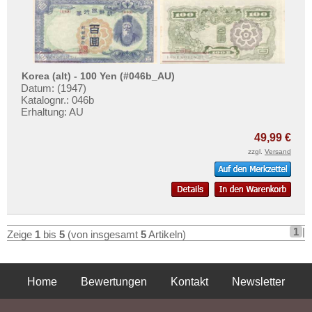
Korea (alt) - 100 Yen (#046b_AU)
Datum: (1947)
Katalognr.: 046b
Erhaltung: AU
49,99 €
zzgl.
Versand
1
|
Zeige
1
bis
5
(von insgesamt
5
Artikeln)
Home
Bewertungen
Kontakt
Newsletter
Privatsphäre und Datenschutz
Impressum
AGB