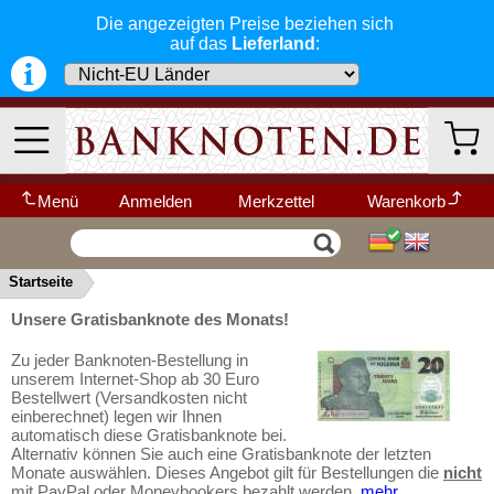
Die angezeigten Preise beziehen sich
auf das
Lieferland
:
Menü
Anmelden
Merkzettel
Warenkorb
Wir garantieren
Vertrag widerrufen
Ihr Warenkorb ist leer.
schnellen, sicheren und zuverlässigen
Startseite
Service
-- Länder Schnellsuche --
▼
Unsere Gratisbanknote des Monats!
Schneller und sicherer Versand
-
Bestellungen werktags bis 14:00 Uhr,
Kategorien
Weitere Kategorien
Zu jeder Banknoten-Bestellung in
können noch am selben Tag verschickt
unserem Internet-Shop ab 30 Euro
werden.
Bestellwert (Versandkosten nicht
(Versand mit DHL oder Deutsche Post)
Neu im Shop
einberechnet) legen wir Ihnen
automatisch diese Gratisbanknote bei.
Deutschland
Alle Lieferungen, auch ins Ausland
,
Alternativ können Sie auch eine Gratisbanknote der letzten
werden von uns voll versichert. Sie haben
Afrika
Monate auswählen. Dieses Angebot gilt für Bestellungen die
nicht
kein Risiko
falls die Sendung verloren
mit PayPal oder Moneybookers bezahlt werden.
mehr