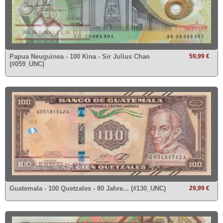
Ankauf
Erhaltungsgrade
Gratisbanknoten
FAQ
Papua Neuguinea - 100 Kina - Sir Julius Chan
59,99 €
(#059_UNC)
Mehr über...
Zahlungsbedingungen
Privatsphäre und Datenschutz
Widerrufsbelehrung
Liefer- und Versandkosten
AGB
Impressum
Guatemala - 100 Quetzales - 80 Jahre... (#130_UNC)
29,99 €