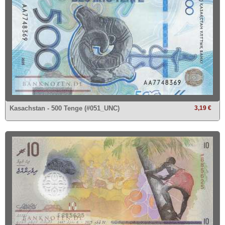
Kasachstan - 500 Tenge (#051_UNC)
3,19 €