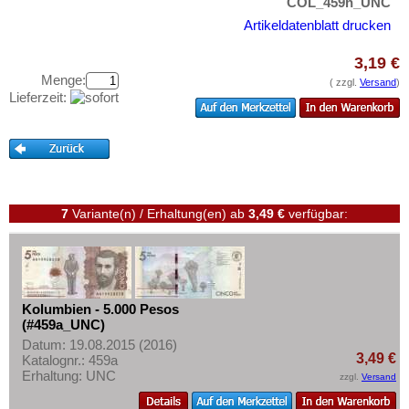
Ostkaribische Staaten
COL_459h_UNC
Testbanknoten
Artikeldatenblatt drucken
Paraguay
Banknotenbriefe
Peru
3,19 €
Kataloge
Menge:
St. Kitts
( zzgl.
Versand
)
Aufbewahrung
Lieferzeit:
St. Lucia
Gutscheine
St. Pierre & Miquelon
Ihre Bewertungen
St. Vincent
Kontakt
Surinam
7
Variante(n) / Erhaltung(en)
ab
3,49 €
verfügbar:
Trinidad und Tobago
Informationen
Uruguay
Preislisten
USA
Ankauf
Venezuela
Kolumbien - 5.000 Pesos
Erhaltungsgrade
(#459a_UNC)
Gratisbanknoten
Datum: 19.08.2015 (2016)
3,49 €
Katalognr.: 459a
FAQ
Erhaltung: UNC
zzgl.
Versand