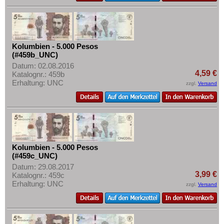
Mehr über...
Zahlungsbedingungen
Privatsphäre und Datenschutz
Kolumbien - 5.000 Pesos
Widerrufsbelehrung
(#459b_UNC)
Datum: 02.08.2016
Liefer- und Versandkosten
4,59 €
Katalognr.: 459b
AGB
Erhaltung: UNC
zzgl.
Versand
Impressum
Kolumbien - 5.000 Pesos
(#459c_UNC)
Datum: 29.08.2017
3,99 €
Katalognr.: 459c
Erhaltung: UNC
zzgl.
Versand