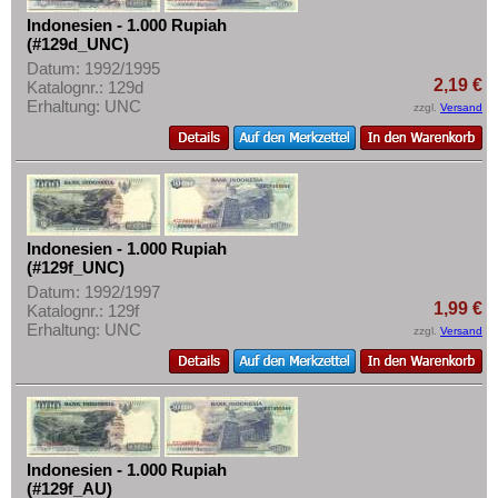
Sri Lanka
Indonesien - 1.000 Rupiah
Straits Settlements
(#129d_UNC)
Datum: 1992/1995
Süd-Ossetien
2,19 €
Katalognr.: 129d
Südkorea
Erhaltung: UNC
zzgl.
Versand
Syrien
Tadschikistan
Taiwan
Thailand
Indonesien - 1.000 Rupiah
(#129f_UNC)
Timor
Datum: 1992/1997
Turkmenistan
1,99 €
Katalognr.: 129f
Erhaltung: UNC
zzgl.
Versand
Usbekistan
Vereinigte Arabische Emirate
Vietnam
Vietnam Süd
Indonesien - 1.000 Rupiah
(#129f_AU)