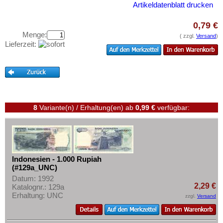
Japan
Testbanknoten
Artikeldatenblatt drucken
Jemen, Arabische Rep.
Banknotenbriefe
0,79 €
Jemen, Demokratische Rep.
Kataloge
Menge:
( zzgl.
Versand
)
Lieferzeit:
Jordanien
Aufbewahrung
Kambodscha
Gutscheine
Kasachstan
Ihre Bewertungen
Katar
Kontakt
Katar und Dubai
8
Variante(n) / Erhaltung(en)
ab
0,99 €
verfügbar:
Kirgisistan
Informationen
Korea (alt)
Preislisten
Kuwait
Ankauf
Indonesien - 1.000 Rupiah
Laos
(#129a_UNC)
Erhaltungsgrade
Datum: 1992
Libanon
2,29 €
Katalognr.: 129a
Gratisbanknoten
Macao
Erhaltung: UNC
zzgl.
Versand
FAQ
Malaya