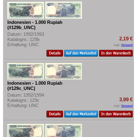
Malaya & Britisch Borneo
Mehr über...
Malaysia
Zahlungsbedingungen
Malediven
Privatsphäre und Datenschutz
Indonesien - 1.000 Rupiah
(#129b_UNC)
Mongolei
Widerrufsbelehrung
Datum: 1992/1993
Myanmar
2,19 €
Katalognr.: 129b
Liefer- und Versandkosten
Erhaltung: UNC
zzgl.
Versand
Nagorny Karabach
AGB
Nepal
Impressum
Niederländisch Indien
Nordkorea
Oman
Indonesien - 1.000 Rupiah
(#129c_UNC)
Pakistan
Datum: 1992/1994
3,99 €
Katalognr.: 129c
Philippinen
Erhaltung: UNC
zzgl.
Versand
Portugiesisch Indien
Saudi Arabien
Singapur