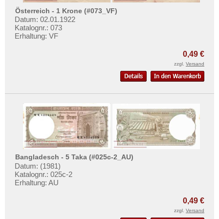
Österreich - 1 Krone (#073_VF)
Datum: 02.01.1922
Katalognr.: 073
Erhaltung: VF
0,49 €
zzgl.
Versand
Bangladesch - 5 Taka (#025c-2_AU)
Datum: (1981)
Katalognr.: 025c-2
Erhaltung: AU
0,49 €
zzgl.
Versand