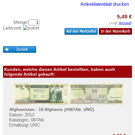
Surinam
Testbanknoten
Artikeldatenblatt drucken
Trinidad und Tobago
Banknotenbriefe
5,49 €
Uruguay
Kataloge
Menge:
( zzgl.
Versand
)
USA
Lieferzeit:
Aufbewahrung
Venezuela
Gutscheine
Ihre Bewertungen
Kontakt
Kunden, welche diesen Artikel bestellten, haben auch
folgende Artikel gekauft:
Informationen
Preislisten
Ankauf
Erhaltungsgrade
Afghanistan - 10 Afghanis (#067Ab_UNC)
Gratisbanknoten
Datum: 2012
Katalognr.: 067Ab
FAQ
Erhaltung: UNC