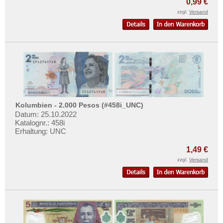
0,99 €
Mehr über...
zzgl.
Versand
Zahlungsbedingungen
Privatsphäre und Datenschutz
Widerrufsbelehrung
Liefer- und Versandkosten
AGB
Impressum
Kolumbien - 2.000 Pesos (#458i_UNC)
Datum: 25.10.2022
Katalognr.: 458i
Erhaltung: UNC
1,49 €
zzgl.
Versand