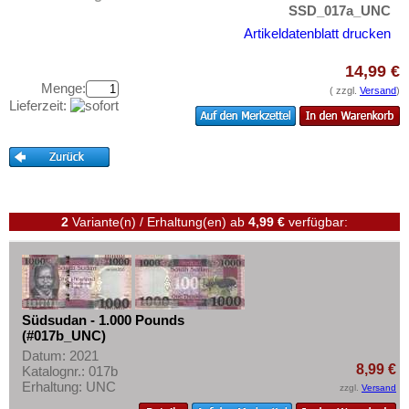
Uganda
Testbanknoten
SSD_017a_UNC
Westafrikanische Staaten
Artikeldatenblatt drucken
Banknotenbriefe
Zaire
Kataloge
14,99 €
Zentralafrikanische Republik
Menge:
Aufbewahrung
( zzgl.
Versand
)
Lieferzeit:
Zentralafrikanische Staaten
Gutscheine
Zimbabwe
Ihre Bewertungen
Kontakt
2
Variante(n) / Erhaltung(en)
ab
4,99 €
verfügbar:
Informationen
Preislisten
Ankauf
Erhaltungsgrade
Südsudan - 1.000 Pounds
(#017b_UNC)
Gratisbanknoten
Datum: 2021
8,99 €
Katalognr.: 017b
FAQ
Erhaltung: UNC
zzgl.
Versand