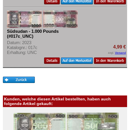
Mehr über...
Zahlungsbedingungen
Privatsphäre und Datenschutz
Widerrufsbelehrung
Südsudan - 1.000 Pounds
(#017c_UNC)
Liefer- und Versandkosten
Datum: 2023
4,99 €
AGB
Katalognr.: 017c
Erhaltung: UNC
zzgl.
Versand
Impressum
Kunden, welche diesen Artikel bestellten, haben auch
folgende Artikel gekauft: