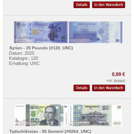
Oman
Pakistan
Philippinen
Portugiesisch Indien
Saudi Arabien
Syrien - 25 Pounds (#120_UNC)
Singapur
Datum: 2025
Sri Lanka
Katalognr.: 120
Erhaltung: UNC
Straits Settlements
0,99 €
Süd-Ossetien
zzgl.
Versand
Südkorea
Syrien
Tadschikistan
Taiwan
Thailand
Timor
Tadschikistan - 50 Somoni (#026d_UNC)