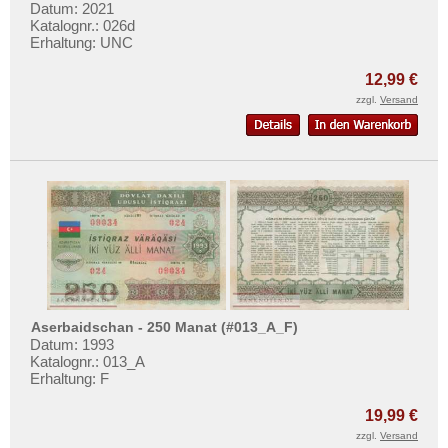
Datum: 2021
Turkmenistan
Katalognr.: 026d
Erhaltung: UNC
Usbekistan
Vereinigte Arabische Emirate
12,99 €
zzgl.
Versand
Vietnam
Vietnam Süd
Aserbaidschan - 250 Manat (#013_A_F)
Datum: 1993
Katalognr.: 013_A
Erhaltung: F
19,99 €
zzgl.
Versand