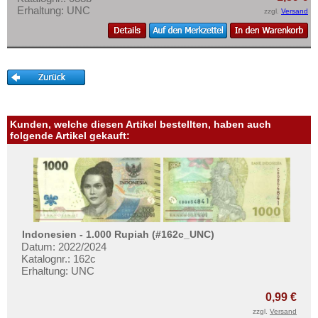
Mehr über...
Korea (alt)
Erhaltung: UNC
zzgl.
Versand
Kuwait
Zahlungsbedingungen
Laos
Privatsphäre und Datenschutz
Libanon
Widerrufsbelehrung
Macao
Liefer- und Versandkosten
Malaya
AGB
Kunden, welche diesen Artikel bestellten, haben auch
folgende Artikel gekauft:
Malaya & Britisch Borneo
Impressum
Malaysia
Malediven
Mongolei
Myanmar
Indonesien - 1.000 Rupiah (#162c_UNC)
Nagorny Karabach
Datum: 2022/2024
Katalognr.: 162c
Nepal
Erhaltung: UNC
Niederländisch Indien
0,99 €
Nordkorea
zzgl.
Versand