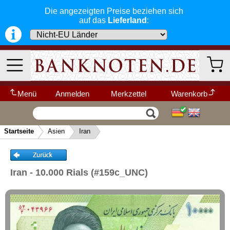
Die angezeigten Preise beziehen sich
auf das
Lieferland
:
Menü
Anmelden
Merkzettel
Warenkorb
Wir garantieren
Vertrag widerrufen
Ihr Warenkorb ist leer.
Abchasien
schnellen, sicheren und zuverlässigen
Startseite
Asien
Iran
Service
-- Länder Schnellsuche --
Afghanistan
▼
Schneller und sicherer Versand
-
Armenien
Bestellungen werktags bis 14:00 Uhr,
Kategorien
Weitere Kategorien
Aserbaidschan
können noch am selben Tag verschickt
Iran - 10.000 Rials (#159c_UNC)
werden.
Bahrain
(Versand mit DHL oder Deutsche Post)
Neu im Shop
Bangladesch
Deutschland
Alle Lieferungen, auch ins Ausland
,
Bhutan
werden von uns voll versichert. Sie haben
Afrika
kein Risiko
falls die Sendung verloren
Brunei