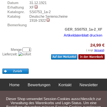
Orte mit T...
Testbanknoten
Datum
31.12.1921
Orte mit U...
Erhaltung
XF
Banknotenbriefe
Katalognr.
SS0753_1a-2
Orte mit V...
Katalog
Deutsche Serienscheine
Kataloge
1918-1922
Orte mit W...
Aufbewahrung
Bemerkung
Orte mit X...
GER_SS0753_1a-2_XF
Gutscheine
Artikeldatenblatt drucken
Orte mit Z...
Ihre Bewertungen
24,99 €
Menge:
Kontakt
( zzgl.
Versand
)
Lieferzeit:
Informationen
Preislisten
Ankauf
Erhaltungsgrade
Home
Bewertungen
Kontakt
Newsletter
Gratisbanknoten
Privatsphäre und Datenschutz
Impressum
AGB
FAQ
Dieser Shop verwendet Session-Cookies ausschliesslich zur
Liefer- und Versandkosten
Verwaltung des Warenkorbs und Login-Status. Um eine
Bestellung abzugeben müssen Session-Cookies zugelassen