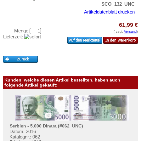
Schweden
Testbanknoten
SCO_132_UNC
Schweiz
Artikeldatenblatt drucken
Banknotenbriefe
Serbien
Kataloge
61,99 €
Slowakei
Menge:
Aufbewahrung
( zzgl.
Versand
)
Lieferzeit:
Slowenien
Gutscheine
Spanien
Ihre Bewertungen
Spitzbergen
Kontakt
Tatarstan
Transnistrien
Informationen
Kunden, welche diesen Artikel bestellten, haben auch
Tschechische Republik
folgende Artikel gekauft:
Preislisten
Tschechoslowakei
Ankauf
Türkei
Erhaltungsgrade
Ukraine
Gratisbanknoten
Ungarn
Serbien - 5.000 Dinara (#062_UNC)
FAQ
Datum: 2016
Vatikan
Katalognr.: 062