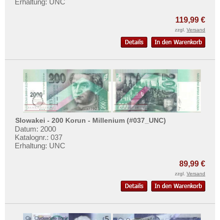
Weissrussland
Erhaltung: UNC
Mehr über...
Zypern
119,99 €
Zahlungsbedingungen
zzgl.
Versand
Privatsphäre und Datenschutz
Widerrufsbelehrung
Liefer- und Versandkosten
AGB
Impressum
Slowakei - 200 Korun - Millenium (#037_UNC)
Datum: 2000
Katalognr.: 037
Erhaltung: UNC
89,99 €
zzgl.
Versand