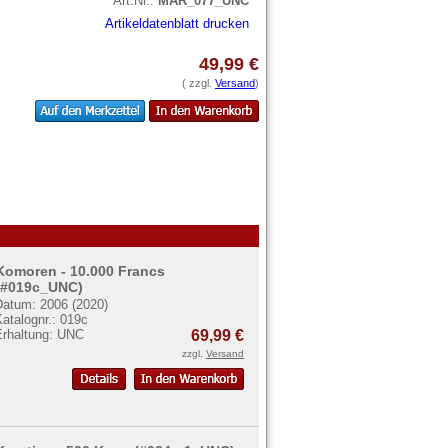
Art.Nr.:
MAR_077_UNC
Artikeldatenblatt drucken
49,99 €
( zzgl.
Versand
)
Komoren - 10.000 Francs
(#019c_UNC)
Datum: 2006 (2020)
atalognr.: 019c
Erhaltung: UNC
69,99 €
zzgl.
Versand