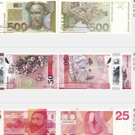
K
K
K