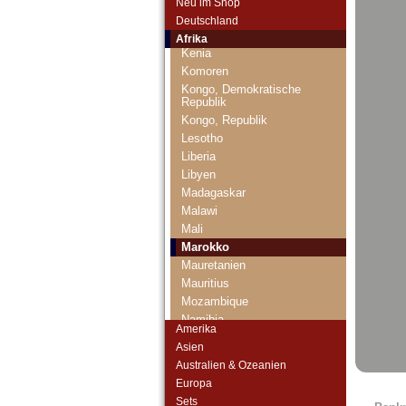
Neu im Shop
Kap Verden
Deutschland
Katanga
Afrika
Kenia
Komoren
Kongo, Demokratische
Republik
Kongo, Republik
Lesotho
Liberia
Libyen
Madagaskar
Malawi
Mali
Marokko
Mauretanien
Mauritius
Mozambique
Namibia
Amerika
Niger
Asien
Nigeria
Australien & Ozeanien
Ostafrika
Europa
Portugiesisch Guinea
Sets