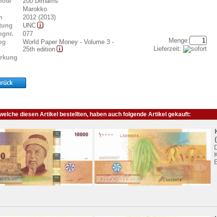
note
200 Dirhams
Marokko
m
2012 (2013)
tung
UNC
ognr.
077
Menge:
og
World Paper Money - Volume 3 -
Lieferzeit:
25th edition
rkung
elche diesen Artikel bestellten, haben auch folgende Artikel gekauft:
K