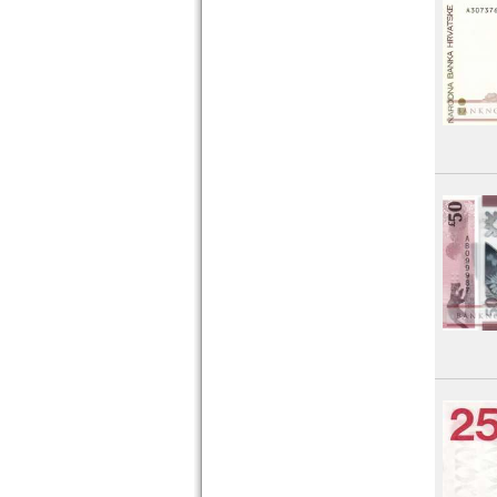
Zentralafrikanische Republik
Zentralafrikanische Staaten
Zimbabwe