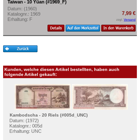
Taiwan - 10 Yüan (#1969_F)
Mehr über...
Datum: (1960)
7,99 €
Zahlungsbedingungen
Katalognr.: 1969
Erhaltung: F
zzgl.
Versand
Privatsphäre und Datenschutz
Widerrufsbelehrung
Liefer- und Versandkosten
AGB
Impressum
Kunden, welche diesen Artikel bestellten, haben auch
folgende Artikel gekauft:
Kambodscha - 20 Riels (#005d_UNC)
Datum: (1972)
Katalognr.: 005d
Erhaltung: UNC