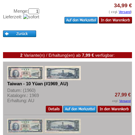
Vietnam
Testbanknoten
34,99 €
Vietnam Süd
Menge:
Banknotenbriefe
( zzgl.
Versand
)
Lieferzeit:
Kataloge
Aufbewahrung
Gutscheine
Ihre Bewertungen
2
Variante(n) / Erhaltung(en)
ab
7,99 €
verfügbar:
Kontakt
Informationen
Taiwan - 10 Yüan (#1969_AU)
Preislisten
Datum: (1960)
27,99 €
Katalognr.: 1969
Ankauf
Erhaltung: AU
zzgl.
Versand
Erhaltungsgrade
Gratisbanknoten
FAQ