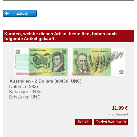
Mehr über...
Zahlungsbedingungen
Privatsphäre und Datenschutz
Widerrufsbelehrung
Kunden, welche diesen Artikel bestellten, haben auch
folgende Artikel gekauft:
Liefer- und Versandkosten
AGB
Impressum
Australien - 2 Dollars (#043d_UNC)
Datum: (1983)
Katalognr.: 043d
Erhaltung: UNC
11,99 €
zzgl.
Versand