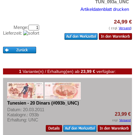
TUN_093a_UNC
Testbanknoten
Artikeldatenblatt drucken
Banknotenbriefe
Kataloge
24,99 €
Menge:
( zzgl.
Versand
)
Aufbewahrung
Lieferzeit:
Gutscheine
Ihre Bewertungen
Kontakt
1
Variante(n) / Erhaltung(en)
ab
23,99 €
verfügbar:
Informationen
Preislisten
Ankauf
Tunesien - 20 Dinars (#093b_UNC)
Erhaltungsgrade
Datum: 20.03.2011
Gratisbanknoten
23,99 €
Katalognr.: 093b
Erhaltung: UNC
zzgl.
Versand
FAQ