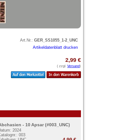
Art.Nr.:
GER_SS1055_1-2_UNC
Artikeldatenblatt drucken
2,99 €
( zzgl.
Versand
)
Abchasien - 10 Apsar (#003_UNC)
Datum: 2024
atalognr.: 003
Erhaltung: UNC
4,99 €