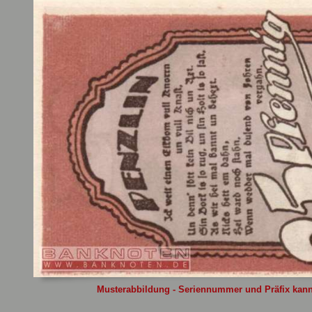
Sie
hier
.
Musterabbildung - Seriennummer und Präfix kann 