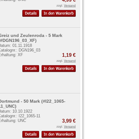
zzgl.
Versand
Greiz und Zeulenroda - 5 Mark
(#DGN196_03_XF)
Datum: 01.11.1918
Katalognr.: DGN196_03
Erhaltung: XF
1,19 €
zzgl.
Versand
Dortmund - 50 Mark (#I22_1065-
11_UNC)
Datum: 10.10.1922
atalognr.: I22_1065-11
Erhaltung: UNC
3,99 €
zzgl.
Versand