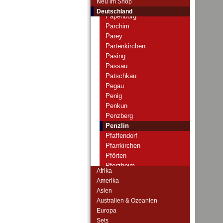
Neu im Shop
Paderborn
Deutschland
Papenburg
Parchim
Parey
Partenkirchen
Pasing
Passau
Patschkau
Pegau
Penig
Penkun
Penzberg
Penzlin
Pfaffendorf
Pfarrkirchen
Pförten
Pforzheim
Afrika
Pfullendorf
Amerika
Philippsthal
Asien
Pirna
Australien & Ozeanien
Plattling
Europa
Plau
Sets