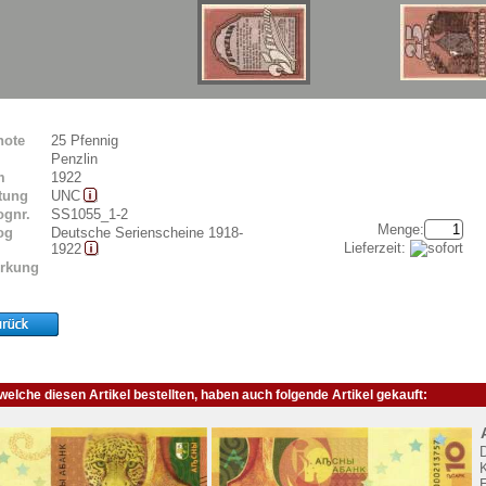
note
25 Pfennig
Penzlin
m
1922
tung
UNC
ognr.
SS1055_1-2
Menge:
og
Deutsche Serienscheine 1918-
Lieferzeit:
1922
rkung
elche diesen Artikel bestellten, haben auch folgende Artikel gekauft:
K