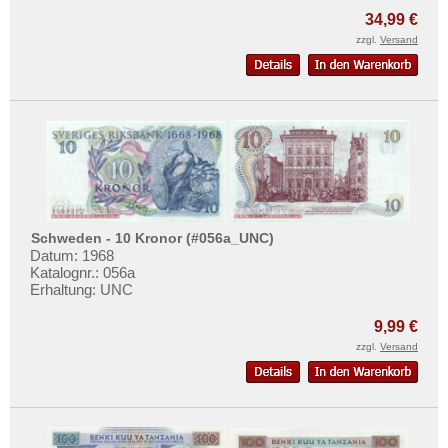
Mehr über...
34,99 €
Zahlungsbedingungen
zzgl.
Versand
Privatsphäre und Datenschutz
Widerrufsbelehrung
Liefer- und Versandkosten
AGB
Impressum
Schweden - 10 Kronor (#056a_UNC)
Datum: 1968
Katalognr.: 056a
Erhaltung: UNC
9,99 €
zzgl.
Versand