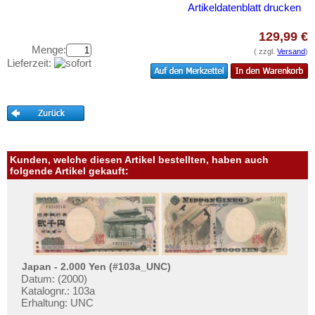
Tansania
Testbanknoten
Artikeldatenblatt drucken
Togo
Banknotenbriefe
129,99 €
Tschad
Kataloge
Menge:
( zzgl.
Versand
)
Lieferzeit:
Tunesien
Aufbewahrung
Uganda
Gutscheine
Westafrikanische Staaten
Ihre Bewertungen
Zaire
Kontakt
Zentralafrikanische Republik
Kunden, welche diesen Artikel bestellten, haben auch
Zentralafrikanische Staaten
folgende Artikel gekauft:
Informationen
Zimbabwe
Preislisten
Ankauf
Erhaltungsgrade
Gratisbanknoten
Japan - 2.000 Yen (#103a_UNC)
Datum: (2000)
FAQ
Katalognr.: 103a
Erhaltung: UNC