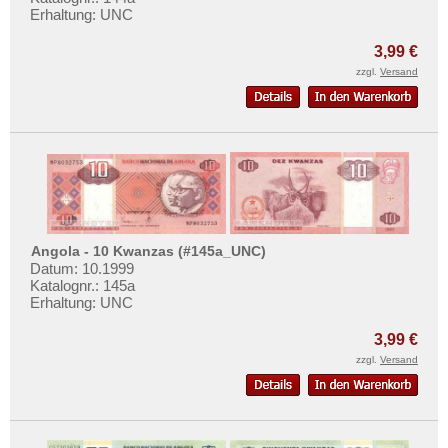
Thailand
Mehr über...
Erhaltung: UNC
Timor
Zahlungsbedingungen
3,99 €
Turkmenistan
Privatsphäre und Datenschutz
zzgl.
Versand
Usbekistan
Widerrufsbelehrung
Vereinigte Arabische Emirate
Liefer- und Versandkosten
Vietnam
AGB
Vietnam Süd
Impressum
Angola - 10 Kwanzas (#145a_UNC)
Datum: 10.1999
Katalognr.: 145a
Erhaltung: UNC
3,99 €
zzgl.
Versand