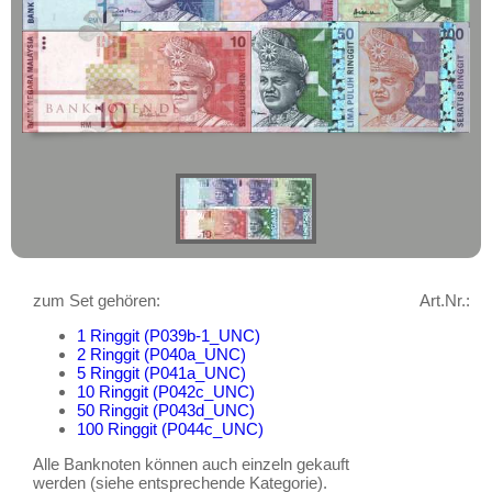
Amerika
geht oder beschädigt wird.
Kirgisistan
Asien
Absolute Zuverlässigkeit:
sowohl in
Korea (alt)
puncto Service als auch in der Qualität
unserer Banknoten
Kuwait
Möchten Sie Banknoten
Laos
verkaufen?
Libanon
Dann sind Sie bei uns genau richtig
Macao
Senden Sie uns einfach ein
Übersichtsbild Ihrer Banknoten an
Malaya
info@banknoten.de
.
Malaya & Britisch Borneo
Weitere Informationen zum Ankauf
Malaysia
finden Sie
hier
.
zum Set gehören:
Art.Nr.:
Malediven
1 Ringgit (P039b-1_UNC)
2 Ringgit (P040a_UNC)
Mongolei
5 Ringgit (P041a_UNC)
10 Ringgit (P042c_UNC)
Myanmar
Australien & Ozeanien
50 Ringgit (P043d_UNC)
Nagorny Karabach
100 Ringgit (P044c_UNC)
Europa
Nepal
Alle Banknoten können auch einzeln gekauft
Sets
werden (siehe entsprechende Kategorie).