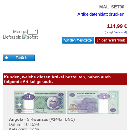
Niederländisch Indien
Testbanknoten
MAL_SET00
Nordkorea
Banknotenbriefe
Artikeldatenblatt drucken
Oman
Kataloge
114,99 €
Pakistan
Aufbewahrung
Menge:
( zzgl.
Versand
)
Philippinen
Lieferzeit:
Gutscheine
Portugiesisch Indien
Ihre Bewertungen
Saudi Arabien
Kontakt
Singapur
Sri Lanka
Informationen
Kunden, welche diesen Artikel bestellten, haben auch
Straits Settlements
folgende Artikel gekauft:
Preislisten
Süd-Ossetien
Ankauf
Südkorea
Erhaltungsgrade
Syrien
Gratisbanknoten
Tadschikistan
FAQ
Angola - 5 Kwanzas (#144a_UNC)
Taiwan
Datum: 10.1999
Katalognr.: 144a