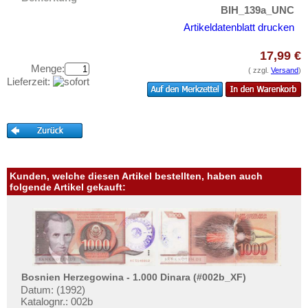
Testbanknoten
Finnland
BIH_139a_UNC
Banknotenbriefe
Frankreich
Artikeldatenblatt drucken
Kataloge
Gibraltar
17,99 €
Aufbewahrung
Griechenland
Menge:
( zzgl.
Versand
)
Lieferzeit:
Gutscheine
Grönland
Grossbritannien
Ihre Bewertungen
Guernsey
Kontakt
Irland
Island
Informationen
Kunden, welche diesen Artikel bestellten, haben auch
folgende Artikel gekauft:
Isle of Man
Preislisten
Italien
Ankauf
Jersey
Erhaltungsgrade
Jugoslawien
Gratisbanknoten
Kroatien
Bosnien Herzegowina - 1.000 Dinara (#002b_XF)
FAQ
Datum: (1992)
Lettland
Katalognr.: 002b