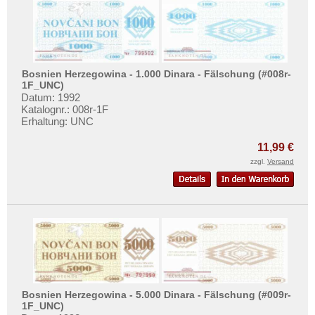
Russland
Saarland
San Marino
Schottland
Bosnien Herzegowina - 1.000 Dinara - Fälschung (#008r-
1F_UNC)
Schweden
Datum: 1992
Katalognr.: 008r-1F
Schweiz
Erhaltung: UNC
Serbien
11,99 €
Slowakei
zzgl.
Versand
Slowenien
Spanien
Spitzbergen
Tatarstan
Transnistrien
Tschechische Republik
Bosnien Herzegowina - 5.000 Dinara - Fälschung (#009r-
Tschechoslowakei
1F_UNC)