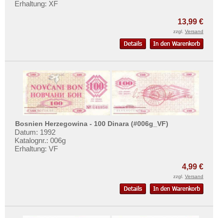
Erhaltung: XF
Mehr über...
Liechtenstein
Litauen
Zahlungsbedingungen
13,99 €
zzgl.
Versand
Luxemburg
Privatsphäre und Datenschutz
Malta
Widerrufsbelehrung
Mazedonien
Liefer- und Versandkosten
Memelgebiet
AGB
Moldawien
Impressum
Montenegro
Niederlande
Bosnien Herzegowina - 100 Dinara (#006g_VF)
Datum: 1992
Nordirland
Katalognr.: 006g
Erhaltung: VF
Norwegen
Österreich
4,99 €
zzgl.
Versand
Polen
Portugal
Rumänien