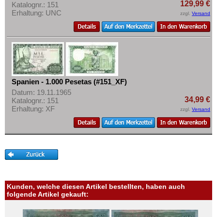
Mehr über...
129,99 €
Katalognr.: 151
Erhaltung: UNC
zzgl.
Versand
Zahlungsbedingungen
Privatsphäre und Datenschutz
Widerrufsbelehrung
Liefer- und Versandkosten
AGB
Spanien - 1.000 Pesetas (#151_XF)
Datum: 19.11.1965
Impressum
34,99 €
Katalognr.: 151
Erhaltung: XF
zzgl.
Versand
Kunden, welche diesen Artikel bestellten, haben auch
folgende Artikel gekauft: