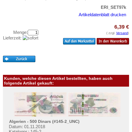
Guinea-Bissau
Testbanknoten
ERI_SET97k
Kamerun
Banknotenbriefe
Artikeldatenblatt drucken
Kap Verden
Kataloge
6,39 €
Katanga
Aufbewahrung
Menge:
( zzgl.
Versand
)
Kenia
Lieferzeit:
Gutscheine
Komoren
Ihre Bewertungen
Kongo, Demokratische Republik
Kontakt
Kongo, Republik
Lesotho
Informationen
Kunden, welche diesen Artikel bestellten, haben auch
Liberia
folgende Artikel gekauft:
Preislisten
Libyen
Ankauf
Madagaskar
Erhaltungsgrade
Malawi
Gratisbanknoten
Mali
FAQ
Algerien - 500 Dinars (#145-2_UNC)
Marokko
Datum: 01.11.2018
Katalognr.: 145-2