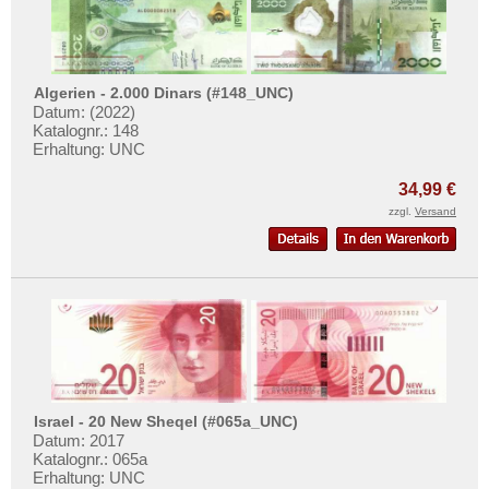
Seychellen
Sierra Leone
Somalia
Algerien - 2.000 Dinars (#148_UNC)
Somaliland
Datum: (2022)
Katalognr.: 148
St. Helena
Erhaltung: UNC
Süd Sudan
34,99 €
Südafrika
zzgl.
Versand
Sudan
Swaziland
Tansania
Togo
Tschad
Tunesien
Israel - 20 New Sheqel (#065a_UNC)
Uganda
Datum: 2017
Katalognr.: 065a
Westafrikanische Staaten
Erhaltung: UNC