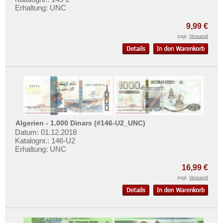
Mauretanien
Mehr über...
Erhaltung: UNC
Mauritius
Zahlungsbedingungen
9,99 €
Mozambique
Privatsphäre und Datenschutz
zzgl.
Versand
Namibia
Widerrufsbelehrung
Niger
Liefer- und Versandkosten
Nigeria
AGB
Ostafrika
Impressum
Portugiesisch Guinea
Rhodesien
Algerien - 1.000 Dinars (#146-U2_UNC)
Datum: 01.12.2018
Rhodesien & Nyasaland
Katalognr.: 146-U2
Erhaltung: UNC
Ruanda
Ruanda-Burundi
16,99 €
zzgl.
Versand
Sambia
Sao Tome & Principe
Senegal