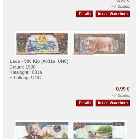
Südkorea
Mehr über...
zzgl.
Versand
Syrien
Zahlungsbedingungen
Tadschikistan
Privatsphäre und Datenschutz
Taiwan
Widerrufsbelehrung
Thailand
Liefer- und Versandkosten
Timor
AGB
Turkmenistan
Impressum
Laos - 500 Kip (#031a_UNC)
Usbekistan
Datum: 1988
Katalognr.: 031a
Vereinigte Arabische Emirate
Erhaltung: UNC
Vietnam
0,99 €
Vietnam Süd
zzgl.
Versand