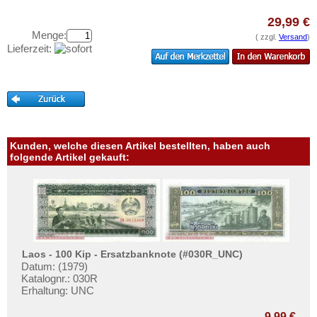
Mongolei
Testbanknoten
29,99 €
Myanmar
Banknotenbriefe
Menge:
( zzgl.
Versand
)
Nagorny Karabach
Lieferzeit:
Kataloge
Nepal
Aufbewahrung
Niederländisch Indien
Gutscheine
Nordkorea
Ihre Bewertungen
Oman
Kunden, welche diesen Artikel bestellten, haben auch
Kontakt
Pakistan
folgende Artikel gekauft:
Philippinen
Informationen
Portugiesisch Indien
Preislisten
Saudi Arabien
Ankauf
Singapur
Erhaltungsgrade
Laos - 100 Kip - Ersatzbanknote (#030R_UNC)
Sri Lanka
Datum: (1979)
Gratisbanknoten
Straits Settlements
Katalognr.: 030R
FAQ
Erhaltung: UNC
Süd-Ossetien
9,99 €