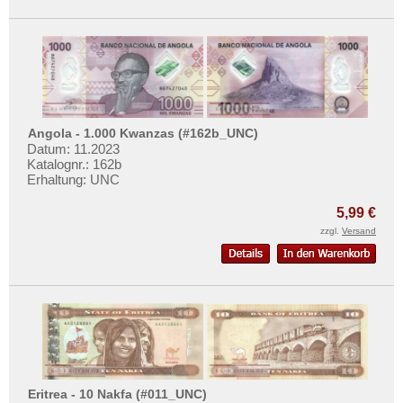
Angola - 1.000 Kwanzas (#162b_UNC)
Datum: 11.2023
Katalognr.: 162b
Erhaltung: UNC
5,99 €
zzgl.
Versand
Eritrea - 10 Nakfa (#011_UNC)