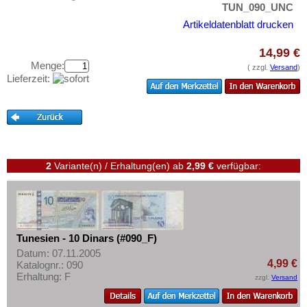
Testbanknoten
TUN_090_UNC
Artikeldatenblatt drucken
Banknotenbriefe
Kataloge
14,99 €
Menge:
Aufbewahrung
( zzgl.
Versand
)
Lieferzeit:
Gutscheine
Ihre Bewertungen
Kontakt
2
Variante(n) / Erhaltung(en)
ab
2,99 €
verfügbar:
Informationen
Preislisten
Ankauf
Erhaltungsgrade
Tunesien - 10 Dinars (#090_F)
Datum: 07.11.2005
Gratisbanknoten
4,99 €
Katalognr.: 090
Erhaltung: F
FAQ
zzgl.
Versand