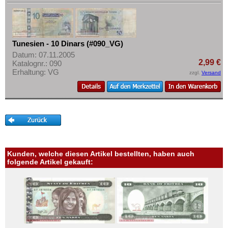
Mehr über...
Zahlungsbedingungen
Privatsphäre und Datenschutz
Tunesien - 10 Dinars (#090_VG)
Widerrufsbelehrung
Datum: 07.11.2005
2,99 €
Katalognr.: 090
Liefer- und Versandkosten
Erhaltung: VG
zzgl.
Versand
AGB
Impressum
Kunden, welche diesen Artikel bestellten, haben auch
folgende Artikel gekauft: