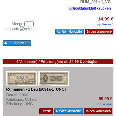
RUM_091a-1_VG
Testbanknoten
San Marino
Artikeldatenblatt drucken
Banknotenbriefe
Schottland
Kataloge
14,99 €
Schweden
Menge:
( zzgl.
Versand
)
Aufbewahrung
Lieferzeit:
Schweiz
Gutscheine
Serbien
Slowakei
Ihre Bewertungen
Slowenien
Kontakt
Spanien
4
Variante(n) / Erhaltung(en)
ab
24,99 €
verfügbar:
Informationen
Spitzbergen
Preislisten
Tatarstan
Ankauf
Transnistrien
Rumänien - 1 Leu (#091a-1_UNC)
Erhaltungsgrade
Tschechische Republik
Datum: 1966
Gratisbanknoten
69,99 €
Katalognr.: 091a-1
Tschechoslowakei
Erhaltung: UNC
zzgl.
Versand
FAQ
Türkei
Ukraine