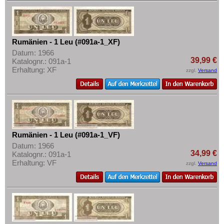
Mehr über...
Ungarn
Zahlungsbedingungen
Vatikan
Privatsphäre und Datenschutz
Rumänien - 1 Leu (#091a-1_XF)
Weissrussland
Widerrufsbelehrung
Datum: 1966
Zypern
39,99 €
Katalognr.: 091a-1
Liefer- und Versandkosten
Erhaltung: XF
zzgl.
Versand
AGB
Impressum
Rumänien - 1 Leu (#091a-1_VF)
Datum: 1966
34,99 €
Katalognr.: 091a-1
Erhaltung: VF
zzgl.
Versand