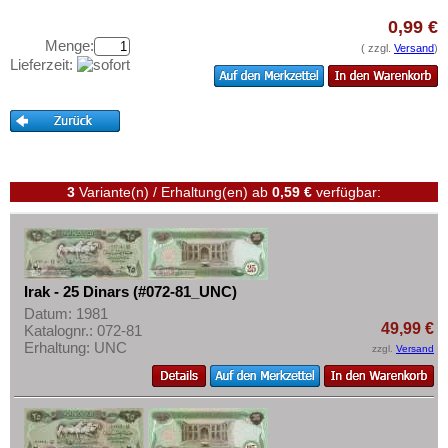
Jemen, Demokratische Rep.
Testbanknoten
0,99 €
Jordanien
Banknotenbriefe
Menge:
( zzgl.
Versand
)
Kambodscha
Lieferzeit:
Kataloge
Kasachstan
Aufbewahrung
Katar
Gutscheine
Katar und Dubai
Ihre Bewertungen
Kirgisistan
3
Variante(n) / Erhaltung(en)
ab
0,59 €
verfügbar:
Kontakt
Korea (alt)
Kuwait
Informationen
Laos
Preislisten
Irak - 25 Dinars (#072-81_UNC)
Libanon
Datum: 1981
Ankauf
49,99 €
Macao
Katalognr.: 072-81
Erhaltungsgrade
Erhaltung: UNC
zzgl.
Versand
Malaya
Gratisbanknoten
Malaya & Britisch Borneo
FAQ
Malaysia