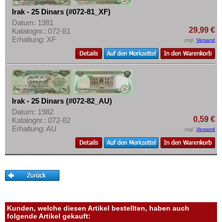
Malediven
Mehr über...
Irak - 25 Dinars (#072-81_XF)
Mongolei
Zahlungsbedingungen
Datum: 1981
29,99 €
Myanmar
Katalognr.: 072-81
Privatsphäre und Datenschutz
Erhaltung: XF
zzgl.
Versand
Nagorny Karabach
Widerrufsbelehrung
Nepal
Liefer- und Versandkosten
Niederländisch Indien
AGB
Nordkorea
Impressum
Irak - 25 Dinars (#072-82_AU)
Oman
Datum: 1982
0,59 €
Pakistan
Katalognr.: 072-82
Erhaltung: AU
zzgl.
Versand
Philippinen
Portugiesisch Indien
Saudi Arabien
Singapur
Sri Lanka
Kunden, welche diesen Artikel bestellten, haben auch
Straits Settlements
folgende Artikel gekauft: