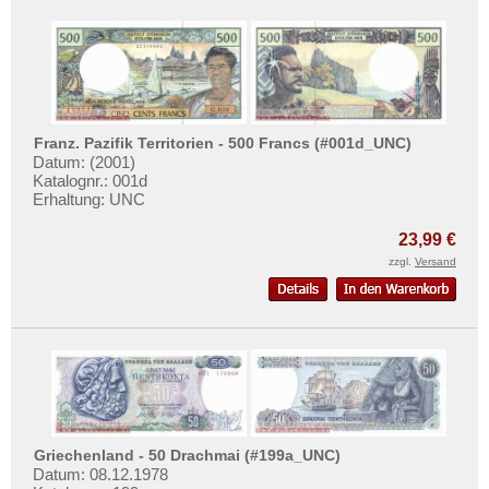
Süd-Ossetien
Südkorea
Syrien
Tadschikistan
Taiwan
Franz. Pazifik Territorien - 500 Francs (#001d_UNC)
Datum: (2001)
Thailand
Katalognr.: 001d
Erhaltung: UNC
Timor
Turkmenistan
23,99 €
zzgl.
Versand
Usbekistan
Vereinigte Arabische Emirate
Vietnam
Vietnam Süd
Griechenland - 50 Drachmai (#199a_UNC)
Datum: 08.12.1978