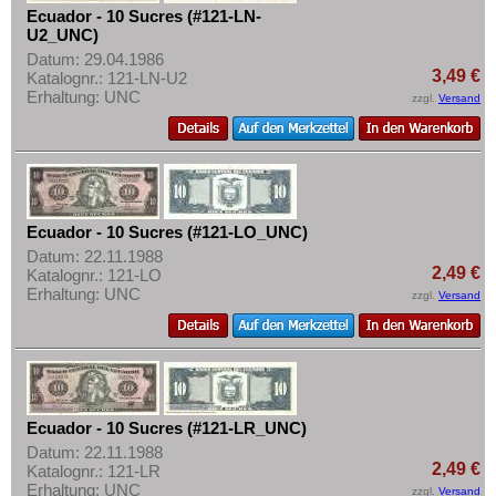
St. Kitts
Mehr über...
Ecuador - 10 Sucres (#121-LN-
U2_UNC)
St. Lucia
Zahlungsbedingungen
Datum: 29.04.1986
St. Pierre & Miquelon
3,49 €
Katalognr.: 121-LN-U2
Privatsphäre und Datenschutz
Erhaltung: UNC
zzgl.
Versand
St. Vincent
Widerrufsbelehrung
Surinam
Liefer- und Versandkosten
Trinidad und Tobago
AGB
Uruguay
Impressum
Ecuador - 10 Sucres (#121-LO_UNC)
USA
Datum: 22.11.1988
Venezuela
2,49 €
Katalognr.: 121-LO
Erhaltung: UNC
zzgl.
Versand
Ecuador - 10 Sucres (#121-LR_UNC)
Datum: 22.11.1988
2,49 €
Katalognr.: 121-LR
Erhaltung: UNC
zzgl.
Versand