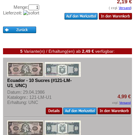
Haiti
2,19 €
Testbanknoten
Menge:
( zzgl.
Versand
)
Honduras
Banknotenbriefe
Lieferzeit:
Jamaica
Kataloge
Jason Islands
Aufbewahrung
Kanada
Gutscheine
Kolumbien
5
Variante(n) / Erhaltung(en)
ab
2,49 €
verfügbar:
Ihre Bewertungen
Kuba
Kontakt
Martinique
Mexiko
Informationen
Ecuador - 10 Sucres (#121-LM-
Montserrat
U1_UNC)
Preislisten
Nicaragua
Datum: 29.04.1986
Ankauf
4,99 €
Katalognr.: 121-LM-U1
Niederländische Antillen
Erhaltung: UNC
zzgl.
Versand
Erhaltungsgrade
Ostkaribische Staaten
Gratisbanknoten
Paraguay
FAQ
Peru