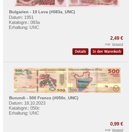
Bulgarien - 10 Leva (#083a_UNC)
Datum: 1951
Katalognr.: 083a
Erhaltung: UNC
2,49 €
zzgl.
Versand
Burundi - 500 Francs (#050c_UNC)
Datum: 18.10.2023
Katalognr.: 050c
Erhaltung: UNC
0,99 €
zzgl.
Versand