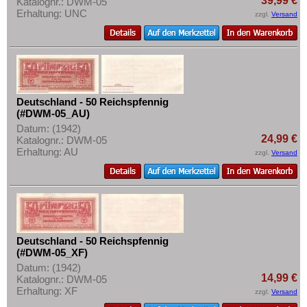
39,99 €
Katalognr.: DWM-05
Mehr über...
Erhaltung: UNC
zzgl.
Versand
Zahlungsbedingungen
Privatsphäre und Datenschutz
Widerrufsbelehrung
Liefer- und Versandkosten
Deutschland - 50 Reichspfennig
AGB
(#DWM-05_AU)
Datum: (1942)
Impressum
24,99 €
Katalognr.: DWM-05
Erhaltung: AU
zzgl.
Versand
Deutschland - 50 Reichspfennig
(#DWM-05_XF)
Datum: (1942)
14,99 €
Katalognr.: DWM-05
Erhaltung: XF
zzgl.
Versand