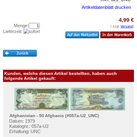
Malaya
Testbanknoten
Artikeldatenblatt drucken
Malaya & Britisch Borneo
Banknotenbriefe
Malaysia
4,99 €
Kataloge
Menge:
( zzgl.
Versand
)
Malediven
Aufbewahrung
Lieferzeit:
Mongolei
Gutscheine
Myanmar
Ihre Bewertungen
Nagorny Karabach
Kontakt
Nepal
Niederländisch Indien
Kunden, welche diesen Artikel bestellten, haben auch
Informationen
folgende Artikel gekauft:
Nordkorea
Preislisten
Oman
Ankauf
Pakistan
Erhaltungsgrade
Philippinen
Gratisbanknoten
Afghanistan - 50 Afghanis (#057a-U2_UNC)
Portugiesisch Indien
Datum: 1979
FAQ
Katalognr.: 057a-U2
Saudi Arabien
Erhaltung: UNC