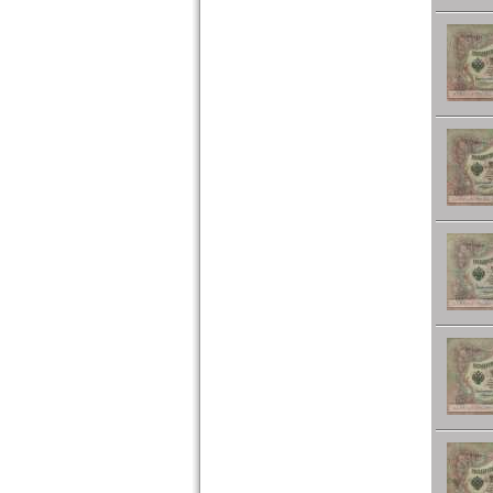
Türkei
Ukraine
Ungarn
Vatikan
Weissrussland
Zypern