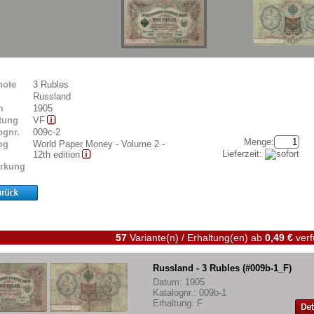
note
3 Rubles
Russland
m
1905
tung
VF
ognr.
009c-2
Menge:
og
World Paper Money - Volume 2 -
Lieferzeit:
12th edition
rkung
57
Variante(n) / Erhaltung(en)
ab
0,49 €
verf
Russland - 3 Rubles (#009b-1_F)
Datum: 1905
Katalognr.: 009b-1
Erhaltung: F