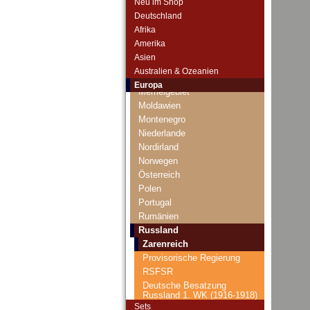
Neu im Shop
Lettland
Deutschland
Liechtenstein
Afrika
Litauen
Amerika
Luxemburg
Asien
Malta
Australien & Ozeanien
Mazedonien
Europa
Memelgebiet
Moldawien
Montenegro
Niederlande
Nordirland
Norwegen
Österreich
Polen
Portugal
Rumänien
Russland
Zarenreich
Provisorische Regierung
RSFSR
Deutsche Besatzung
Russland 1. WK (1916-1918)
Sets
UdSSR