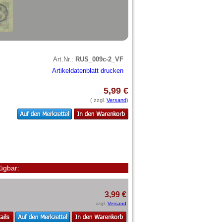
Art.Nr.:
RUS_009c-2_VF
Artikeldatenblatt drucken
5,99 €
( zzgl.
Versand
)
ügbar:
3,99 €
zzgl.
Versand