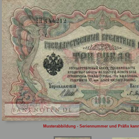
Sie
hier
.
Musterabbildung - Seriennummer und Präfix kann 