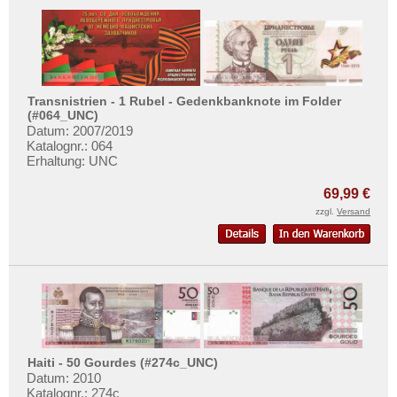
Russland
Saarland
San Marino
Schottland
Transnistrien - 1 Rubel - Gedenkbanknote im Folder
(#064_UNC)
Schweden
Datum: 2007/2019
Schweiz
Katalognr.: 064
Erhaltung: UNC
Serbien
69,99 €
Slowakei
zzgl.
Versand
Slowenien
Spanien
Spitzbergen
Tatarstan
Transnistrien
Tschechische Republik
Haiti - 50 Gourdes (#274c_UNC)
Datum: 2010
Tschechoslowakei
Katalognr.: 274c