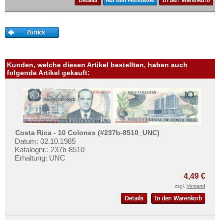
Mehr über...
Liechtenstein
Litauen
Zahlungsbedingungen
Luxemburg
Privatsphäre und Datenschutz
Malta
Widerrufsbelehrung
Mazedonien
Kunden, welche diesen Artikel bestellten, haben auch
Liefer- und Versandkosten
folgende Artikel gekauft:
Memelgebiet
AGB
Moldawien
Impressum
Montenegro
Niederlande
Costa Rica - 10 Colones (#237b-8510_UNC)
Nordirland
Datum: 02.10.1985
Katalognr.: 237b-8510
Norwegen
Erhaltung: UNC
Österreich
4,49 €
Polen
zzgl.
Versand
Portugal
Rumänien