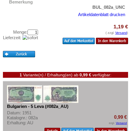
Bemerkung
Testbanknoten
Finnland
BUL_082a_UNC
Banknotenbriefe
Frankreich
Artikeldatenblatt drucken
Kataloge
Gibraltar
1,19 €
Aufbewahrung
Griechenland
Menge:
( zzgl.
Versand
)
Lieferzeit:
Gutscheine
Grönland
Grossbritannien
Ihre Bewertungen
Guernsey
Kontakt
Irland
Island
Informationen
1
Variante(n) / Erhaltung(en)
ab
0,99 €
verfügbar:
Isle of Man
Preislisten
Italien
Ankauf
Jersey
Erhaltungsgrade
Bulgarien - 5 Leva (#082a_AU)
Jugoslawien
Gratisbanknoten
Datum: 1951
Kroatien
0,99 €
Katalognr.: 082a
FAQ
Erhaltung: AU
zzgl.
Versand
Lettland