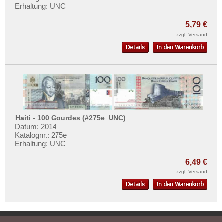
Erhaltung: UNC
Türkei
Ukraine
5,79 €
zzgl.
Versand
Ungarn
Vatikan
Weissrussland
Zypern
Haiti - 100 Gourdes (#275e_UNC)
Datum: 2014
Katalognr.: 275e
Erhaltung: UNC
6,49 €
zzgl.
Versand