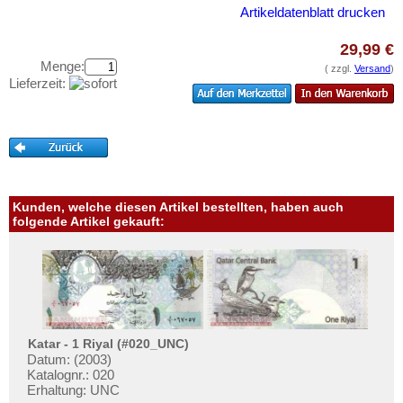
Kolumbien
Testbanknoten
Artikeldatenblatt drucken
Kuba
Banknotenbriefe
29,99 €
Martinique
Kataloge
Menge:
( zzgl.
Versand
)
Mexiko
Lieferzeit:
Aufbewahrung
Montserrat
Gutscheine
Nicaragua
Ihre Bewertungen
Niederländische Antillen
Kontakt
Ostkaribische Staaten
Kunden, welche diesen Artikel bestellten, haben auch
Paraguay
folgende Artikel gekauft:
Informationen
Peru
Preislisten
St. Kitts
Ankauf
St. Lucia
Erhaltungsgrade
St. Pierre & Miquelon
Gratisbanknoten
Katar - 1 Riyal (#020_UNC)
St. Vincent
Datum: (2003)
FAQ
Katalognr.: 020
Surinam
Erhaltung: UNC