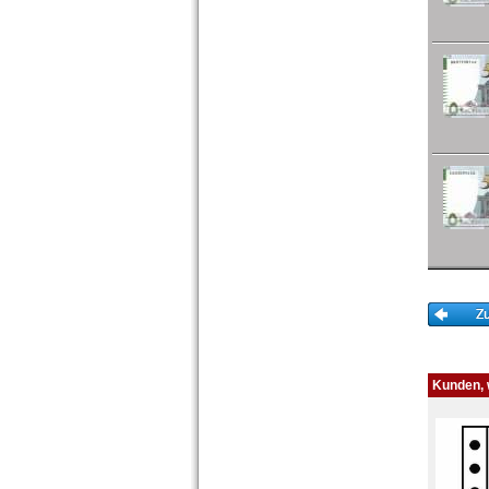
Zentralafrikanische Staaten
Zimbabwe
Kunden, w