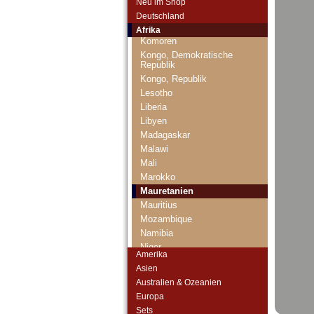
Neu im Shop
Katanga
Deutschland
Kenia
Afrika
Komoren
Kongo, Demokratische
Republik
Kongo, Republik
Lesotho
Liberia
Libyen
Madagaskar
Malawi
Mali
Marokko
Mauretanien
Mauritius
Mozambique
Namibia
Niger
Amerika
Nigeria
Asien
Ostafrika
Australien & Ozeanien
Portugiesisch Guinea
Europa
Rhodesien
Sets