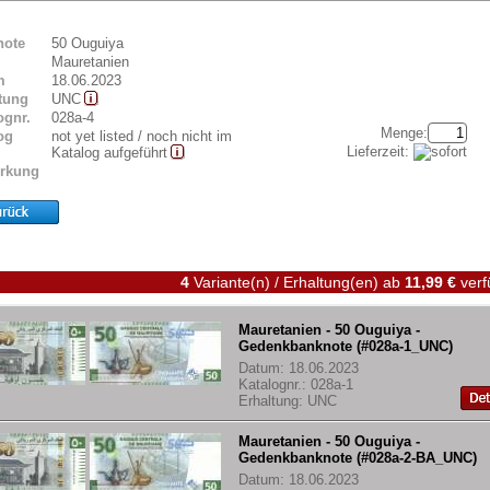
note
50 Ouguiya
Mauretanien
m
18.06.2023
tung
UNC
ognr.
028a-4
Menge:
og
not yet listed / noch nicht im
Lieferzeit:
Katalog aufgeführt
rkung
4
Variante(n) / Erhaltung(en)
ab
11,99 €
verf
Mauretanien - 50 Ouguiya -
Gedenkbanknote (#028a-1_UNC)
Datum: 18.06.2023
Katalognr.: 028a-1
Erhaltung: UNC
Mauretanien - 50 Ouguiya -
Gedenkbanknote (#028a-2-BA_UNC)
Datum: 18.06.2023