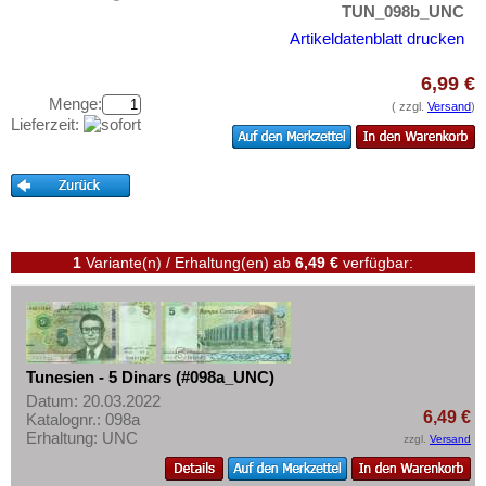
Testbanknoten
TUN_098b_UNC
Artikeldatenblatt drucken
Banknotenbriefe
Kataloge
6,99 €
Menge:
Aufbewahrung
( zzgl.
Versand
)
Lieferzeit:
Gutscheine
Ihre Bewertungen
Kontakt
1
Variante(n) / Erhaltung(en)
ab
6,49 €
verfügbar:
Informationen
Preislisten
Ankauf
Erhaltungsgrade
Tunesien - 5 Dinars (#098a_UNC)
Datum: 20.03.2022
Gratisbanknoten
6,49 €
Katalognr.: 098a
Erhaltung: UNC
FAQ
zzgl.
Versand