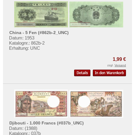
China - 5 Fen (#862b-2_UNC)
Datum: 1953
Katalognr.: 862b-2
Erhaltung: UNC
1,99 €
zzgl.
Versand
Djibouti - 1.000 Francs (#037b_UNC)
Datum: (1988)
Katalognr.: 037b