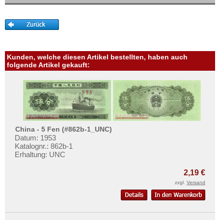
Mehr über...
Zahlungsbedingungen
Privatsphäre und Datenschutz
Widerrufsbelehrung
Kunden, welche diesen Artikel bestellten, haben auch
Liefer- und Versandkosten
folgende Artikel gekauft:
AGB
Impressum
China - 5 Fen (#862b-1_UNC)
Datum: 1953
Katalognr.: 862b-1
Erhaltung: UNC
2,19 €
zzgl.
Versand