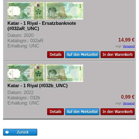
Portugiesisch Indien
Mehr über...
Saudi Arabien
Zahlungsbedingungen
Singapur
Privatsphäre und Datenschutz
Katar - 1 Riyal - Ersatzbanknote
Sri Lanka
(#032aR_UNC)
Widerrufsbelehrung
Datum: 2020
Straits Settlements
14,99 €
Katalognr.: 032aR
Liefer- und Versandkosten
Erhaltung: UNC
Süd-Ossetien
zzgl.
Versand
AGB
Südkorea
Impressum
Syrien
Tadschikistan
Taiwan
Katar - 1 Riyal (#032b_UNC)
Datum: 2022
Thailand
0,99 €
Katalognr.: 032b
Timor
Erhaltung: UNC
zzgl.
Versand
Turkmenistan
Usbekistan
Vereinigte Arabische Emirate