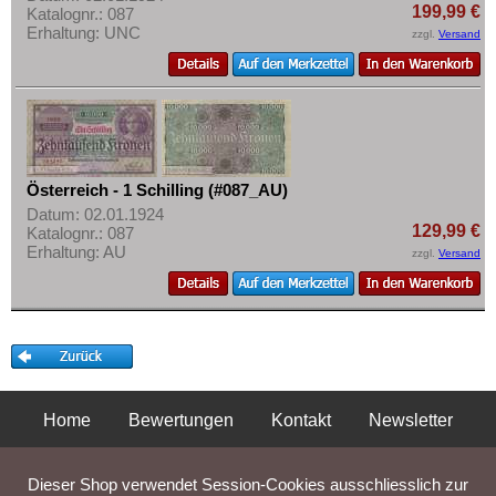
Transnistrien
Mehr über...
199,99 €
Katalognr.: 087
Erhaltung: UNC
Tschechische Republik
zzgl.
Versand
Zahlungsbedingungen
Tschechoslowakei
Privatsphäre und Datenschutz
Türkei
Widerrufsbelehrung
Ukraine
Liefer- und Versandkosten
Ungarn
AGB
Österreich - 1 Schilling (#087_AU)
Vatikan
Impressum
Datum: 02.01.1924
129,99 €
Katalognr.: 087
Weissrussland
Erhaltung: AU
zzgl.
Versand
Zypern
Home
Bewertungen
Kontakt
Newsletter
Privatsphäre und Datenschutz
Impressum
AGB
Dieser Shop verwendet Session-Cookies ausschliesslich zur
Liefer- und Versandkosten