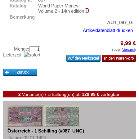
Polen
Testbanknoten
Katalog
World Paper Money -
Portugal
Volume 2 - 14th edition
Banknotenbriefe
Bemerkung
Rumänien
Kataloge
AUT_087_G
Russland
Artikeldatenblatt drucken
Aufbewahrung
Saarland
Gutscheine
9,99 €
San Marino
Menge:
( zzgl.
Versand
)
Lieferzeit:
Ihre Bewertungen
Schottland
Kontakt
Schweden
Schweiz
Informationen
Serbien
Preislisten
Slowakei
2
Variante(n) / Erhaltung(en)
ab
129,99 €
verfügbar:
Ankauf
Slowenien
Erhaltungsgrade
Spanien
Gratisbanknoten
Spitzbergen
FAQ
Tatarstan
Österreich - 1 Schilling (#087_UNC)
Datum: 02.01.1924