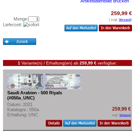
Syrien
Artikeldatenblatt drucken
Testbanknoten
Tadschikistan
Banknotenbriefe
259,99 €
Taiwan
Menge:
( zzgl.
Versand
)
Kataloge
Lieferzeit:
Thailand
Aufbewahrung
Timor
Gutscheine
Turkmenistan
Ihre Bewertungen
Usbekistan
1
Variante(n) / Erhaltung(en)
ab
259,99 €
verfügbar:
Kontakt
Vereinigte Arabische Emirate
Vietnam
Informationen
Vietnam Süd
Preislisten
Saudi Arabien - 500 Riyals
Ankauf
(#050a_UNC)
Datum: 2021
Erhaltungsgrade
259,99 €
Katalognr.: 050a
Gratisbanknoten
Erhaltung: UNC
zzgl.
Versand
FAQ