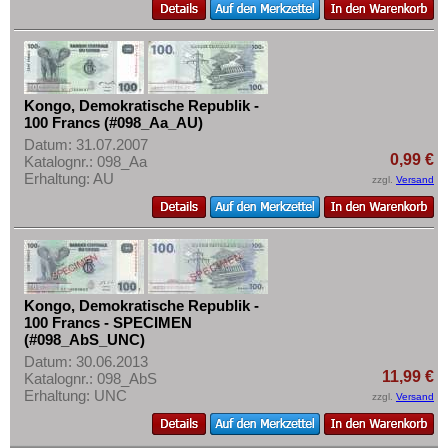
Senegal
Mehr über...
Seychellen
Zahlungsbedingungen
Sierra Leone
Privatsphäre und Datenschutz
Somalia
Widerrufsbelehrung
Kongo, Demokratische Republik -
Somaliland
100 Francs (#098_Aa_AU)
Liefer- und Versandkosten
Datum: 31.07.2007
St. Helena
0,99 €
Katalognr.: 098_Aa
AGB
Erhaltung: AU
Süd Sudan
zzgl.
Versand
Impressum
Südafrika
Sudan
Swaziland
Tansania
Kongo, Demokratische Republik -
100 Francs - SPECIMEN
Togo
(#098_AbS_UNC)
Datum: 30.06.2013
Tschad
11,99 €
Katalognr.: 098_AbS
Tunesien
Erhaltung: UNC
zzgl.
Versand
Uganda