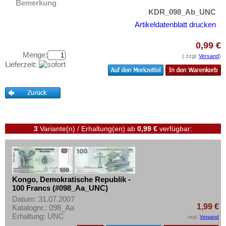
Marokko
Bemerkung
Testbanknoten
KDR_098_Ab_UNC
Mauretanien
Banknotenbriefe
Artikeldatenblatt drucken
Mauritius
Kataloge
0,99 €
Mozambique
Aufbewahrung
Menge:
( zzgl.
Versand
)
Namibia
Lieferzeit:
Gutscheine
Niger
Ihre Bewertungen
Nigeria
Kontakt
Ostafrika
Portugiesisch Guinea
Informationen
3
Variante(n) / Erhaltung(en)
ab
0,99 €
verfügbar:
Rhodesien
Preislisten
Rhodesien & Nyasaland
Ankauf
Ruanda
Erhaltungsgrade
Kongo, Demokratische Republik -
Ruanda-Burundi
100 Francs (#098_Aa_UNC)
Gratisbanknoten
Sambia
Datum: 31.07.2007
FAQ
1,99 €
Katalognr.: 098_Aa
Sao Tome & Principe
Erhaltung: UNC
zzgl.
Versand