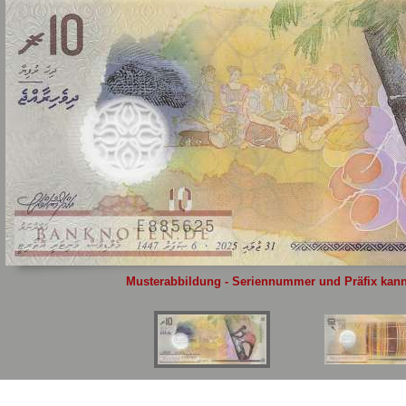
Sie
hier
.
Musterabbildung - Seriennummer und Präfix kann 