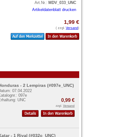
Art.Nr.:
MDV_033_UNC
Artikeldatenblatt drucken
1,99 €
( zzgl.
Versand
)
Honduras - 2 Lempiras (#097e_UNC)
Datum: 07.04.2022
atalognr.: 097e
Erhaltung: UNC
0,99 €
zzgl.
Versand
Katar - 1 Riyal (#032c_UNC)