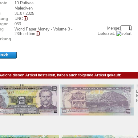
note
10 Rufiyaa
Malediven
m
31.07.2025
tung
UNC
ognr.
033
Menge:
og
World Paper Money - Volume 3 -
Lieferzeit:
23th edition
rkung
elche diesen Artikel bestellten, haben auch folgende Artikel gekauft:
K