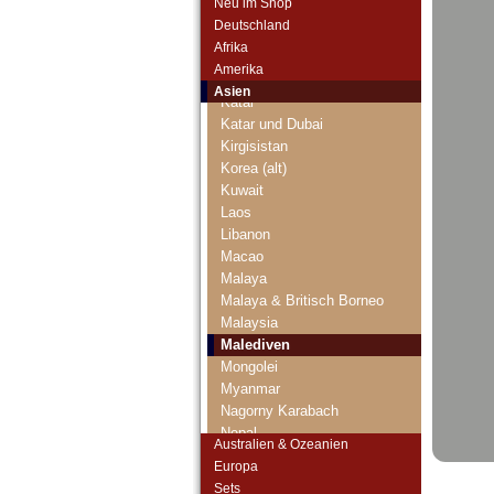
Neu im Shop
Jemen, Demokratische Rep.
Deutschland
Jordanien
Afrika
Kambodscha
Amerika
Kasachstan
Asien
Katar
Katar und Dubai
Kirgisistan
Korea (alt)
Kuwait
Laos
Libanon
Macao
Malaya
Malaya & Britisch Borneo
Malaysia
Malediven
Mongolei
Myanmar
Nagorny Karabach
Nepal
Australien & Ozeanien
Niederländisch Indien
Europa
Nordkorea
Sets