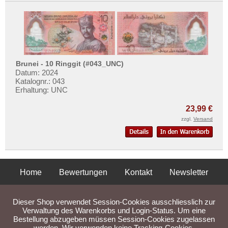
Brunei - 10 Ringgit (#043_UNC)
Datum: 2024
Katalognr.: 043
Erhaltung: UNC
23,99 €
zzgl.
Versand
Home
Bewertungen
Kontakt
Newsletter
Privatsphäre und Datenschutz
Impressum
AGB
Dieser Shop verwendet Session-Cookies ausschliesslich zur
Liefer- und Versandkosten
Verwaltung des Warenkorbs und Login-Status. Um eine
Bestellung abzugeben müssen Session-Cookies zugelassen
werden. Wir verwenden keine Tracking-Cookies.