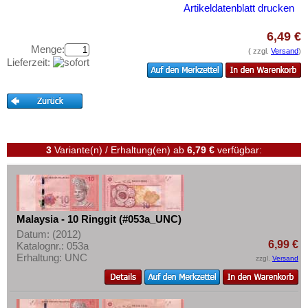
Niederländisch Indien
Testbanknoten
Artikeldatenblatt drucken
Nordkorea
Banknotenbriefe
6,49 €
Oman
Kataloge
Menge:
( zzgl.
Versand
)
Pakistan
Lieferzeit:
Aufbewahrung
Philippinen
Gutscheine
Portugiesisch Indien
Ihre Bewertungen
Saudi Arabien
Kontakt
Singapur
3
Variante(n) / Erhaltung(en)
ab
6,79 €
verfügbar:
Sri Lanka
Informationen
Straits Settlements
Preislisten
Süd-Ossetien
Ankauf
Malaysia - 10 Ringgit (#053a_UNC)
Südkorea
Datum: (2012)
Erhaltungsgrade
6,99 €
Katalognr.: 053a
Syrien
Erhaltung: UNC
Gratisbanknoten
zzgl.
Versand
Tadschikistan
FAQ
Taiwan