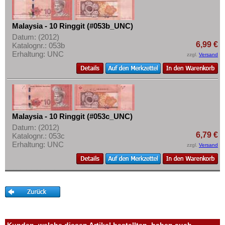
Thailand
Mehr über...
Timor
Zahlungsbedingungen
Malaysia - 10 Ringgit (#053b_UNC)
Turkmenistan
Privatsphäre und Datenschutz
Datum: (2012)
6,99 €
Katalognr.: 053b
Usbekistan
Widerrufsbelehrung
Erhaltung: UNC
zzgl.
Versand
Vereinigte Arabische Emirate
Liefer- und Versandkosten
Vietnam
AGB
Vietnam Süd
Impressum
Malaysia - 10 Ringgit (#053c_UNC)
Datum: (2012)
6,79 €
Katalognr.: 053c
Erhaltung: UNC
zzgl.
Versand
Kunden, welche diesen Artikel bestellten, haben auch