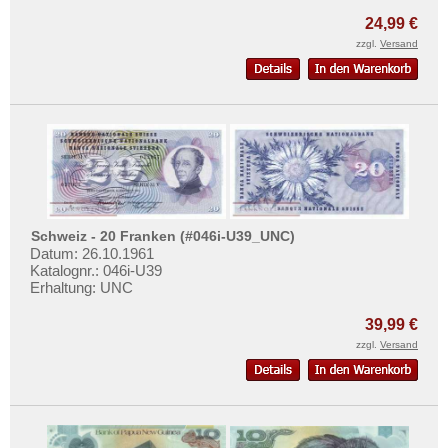
Mehr über...
24,99 €
Zahlungsbedingungen
zzgl.
Versand
Privatsphäre und Datenschutz
Widerrufsbelehrung
Liefer- und Versandkosten
AGB
Impressum
Schweiz - 20 Franken (#046i-U39_UNC)
Datum: 26.10.1961
Katalognr.: 046i-U39
Erhaltung: UNC
39,99 €
zzgl.
Versand