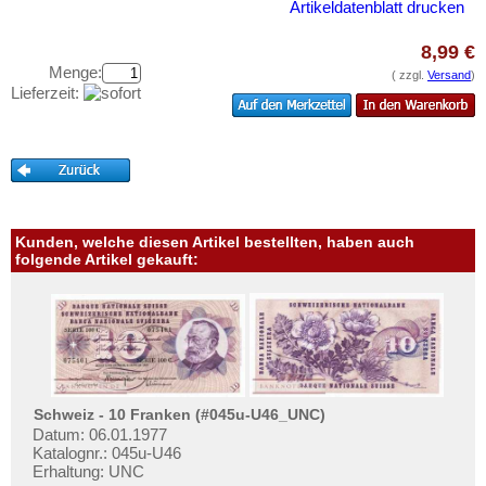
Artikeldatenblatt drucken
Testbanknoten
Banknotenbriefe
8,99 €
Menge:
Kataloge
( zzgl.
Versand
)
Lieferzeit:
Aufbewahrung
Gutscheine
Ihre Bewertungen
Kontakt
Kunden, welche diesen Artikel bestellten, haben auch
folgende Artikel gekauft:
Informationen
Preislisten
Ankauf
Erhaltungsgrade
Gratisbanknoten
Schweiz - 10 Franken (#045u-U46_UNC)
Datum: 06.01.1977
FAQ
Katalognr.: 045u-U46
Erhaltung: UNC