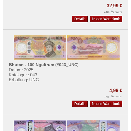
Sudan
Mehr über...
32,99 €
Swaziland
Zahlungsbedingungen
zzgl.
Versand
Tansania
Privatsphäre und Datenschutz
Togo
Widerrufsbelehrung
Tschad
Liefer- und Versandkosten
Tunesien
AGB
Uganda
Impressum
Westafrikanische Staaten
Bhutan - 100 Ngultrum (#043_UNC)
Datum: 2025
Zaire
Katalognr.: 043
Zentralafrikanische Republik
Erhaltung: UNC
Zentralafrikanische Staaten
4,99 €
Zimbabwe
zzgl.
Versand