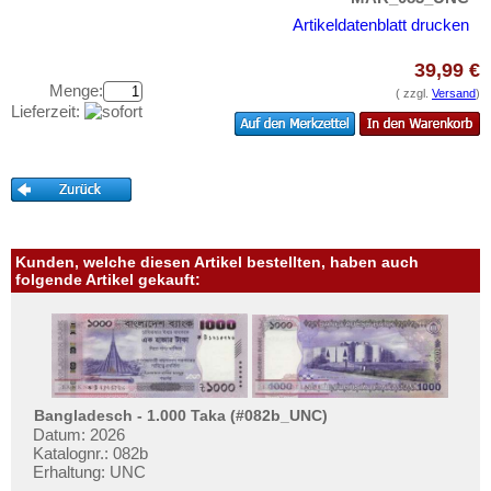
Portugiesisch Guinea
Testbanknoten
Artikeldatenblatt drucken
Rhodesien
Banknotenbriefe
Rhodesien & Nyasaland
39,99 €
Kataloge
Menge:
( zzgl.
Versand
)
Ruanda
Aufbewahrung
Lieferzeit:
Ruanda-Burundi
Gutscheine
Sambia
Ihre Bewertungen
Sao Tome & Principe
Kontakt
Senegal
Seychellen
Kunden, welche diesen Artikel bestellten, haben auch
Informationen
folgende Artikel gekauft:
Sierra Leone
Preislisten
Somalia
Ankauf
Somaliland
Erhaltungsgrade
St. Helena
Gratisbanknoten
Bangladesch - 1.000 Taka (#082b_UNC)
Süd Sudan
Datum: 2026
FAQ
Katalognr.: 082b
Südafrika
Erhaltung: UNC