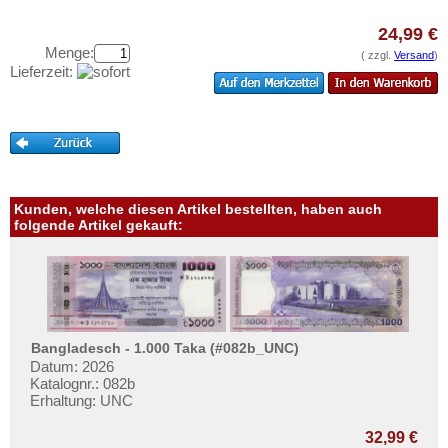
Mexiko
Testbanknoten
Montserrat
24,99 €
Banknotenbriefe
Menge:
( zzgl.
Versand
)
Nicaragua
Kataloge
Lieferzeit:
Niederländische Antillen
Aufbewahrung
Ostkaribische Staaten
Gutscheine
Paraguay
Ihre Bewertungen
Peru
Kunden, welche diesen Artikel bestellten, haben auch
Kontakt
St. Kitts
folgende Artikel gekauft:
St. Lucia
Informationen
St. Pierre & Miquelon
Preislisten
St. Vincent
Ankauf
Surinam
Erhaltungsgrade
Bangladesch - 1.000 Taka (#082b_UNC)
Trinidad und Tobago
Datum: 2026
Gratisbanknoten
Katalognr.: 082b
Uruguay
Erhaltung: UNC
FAQ
USA
32,99 €