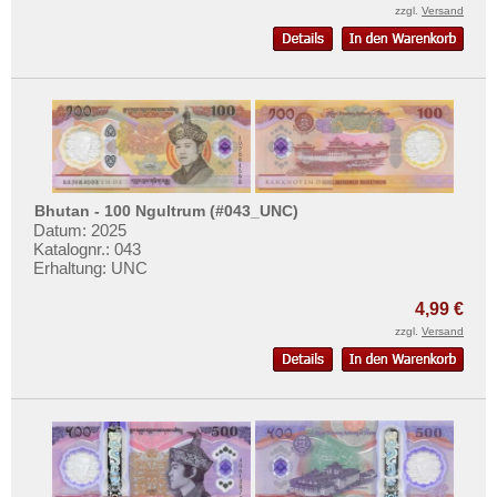
Venezuela
Mehr über...
zzgl.
Versand
Zahlungsbedingungen
Privatsphäre und Datenschutz
Widerrufsbelehrung
Liefer- und Versandkosten
AGB
Bhutan - 100 Ngultrum (#043_UNC)
Impressum
Datum: 2025
Katalognr.: 043
Erhaltung: UNC
4,99 €
zzgl.
Versand