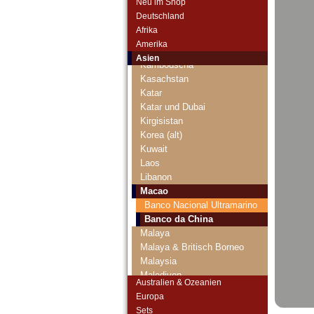
Neu im Shop
Japan
Deutschland
Jemen, Arabische Rep.
Afrika
Jemen, Demokratische Rep.
Amerika
Jordanien
Asien
Kambodscha
Kasachstan
Katar
Katar und Dubai
Kirgisistan
Korea (alt)
Kuwait
Laos
Libanon
Macao
Banco Nacional Ultramarino
Banco da China
Malaya
Malaya & Britisch Borneo
Malaysia
Malediven
Australien & Ozeanien
Mongolei
Europa
Myanmar
Sets