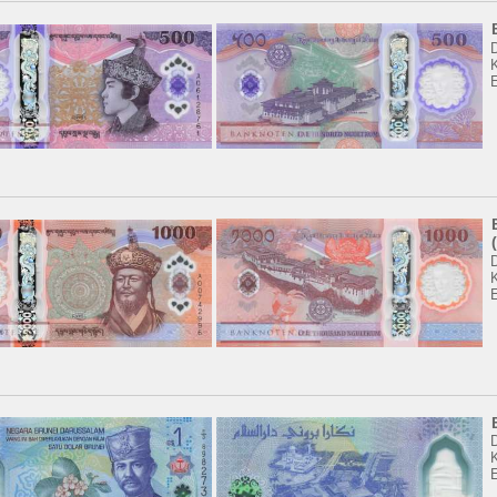
K
K
K