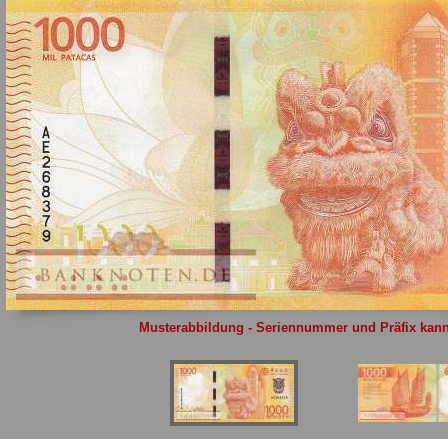
Sie
hier
.
Musterabbildung - Seriennummer und Präfix kann 