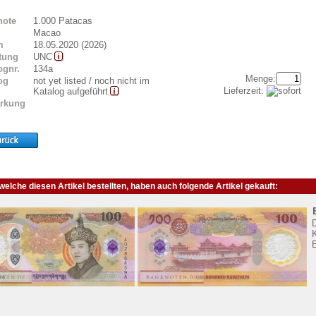
note
1.000 Patacas
Macao
m
18.05.2020 (2026)
tung
UNC
ognr.
134a
Menge:
og
not yet listed / noch nicht im
Lieferzeit:
Katalog aufgeführt
rkung
elche diesen Artikel bestellten, haben auch folgende Artikel gekauft:
K