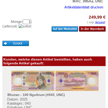
Mongolei
MAC_095Aa_UNC
Testbanknoten
Myanmar
Artikeldatenblatt drucken
Banknotenbriefe
Nagorny Karabach
Kataloge
249,99 €
Nepal
Menge:
( zzgl.
Versand
)
Aufbewahrung
Lieferzeit:
Niederländisch Indien
Gutscheine
Nordkorea
Ihre Bewertungen
Oman
Kontakt
Pakistan
Philippinen
Kunden, welche diesen Artikel bestellten, haben auch
Informationen
folgende Artikel gekauft:
Portugiesisch Indien
Preislisten
Saudi Arabien
Ankauf
Singapur
Erhaltungsgrade
Sri Lanka
Gratisbanknoten
Straits Settlements
Bhutan - 100 Ngultrum (#043_UNC)
FAQ
Datum: 2025
Süd-Ossetien
Katalognr.: 043
Erhaltung: UNC