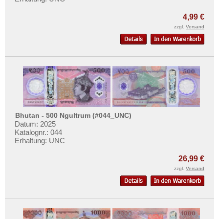
Südkorea
Mehr über...
Syrien
4,99 €
Zahlungsbedingungen
zzgl.
Versand
Tadschikistan
Privatsphäre und Datenschutz
Taiwan
Widerrufsbelehrung
Thailand
Liefer- und Versandkosten
Timor
AGB
Turkmenistan
Impressum
Usbekistan
Bhutan - 500 Ngultrum (#044_UNC)
Vereinigte Arabische Emirate
Datum: 2025
Katalognr.: 044
Vietnam
Erhaltung: UNC
Vietnam Süd
26,99 €
zzgl.
Versand