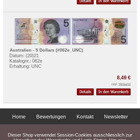
Australien - 5 Dollars (#062e_UNC)
Datum: (20)21
Katalognr.: 062e
Erhaltung: UNC
8,49 €
zzgl.
Versand
Home
Bewertungen
Kontakt
Newsletter
Privatsphäre und Datenschutz
Impressum
AGB
Dieser Shop verwendet Session-Cookies ausschliesslich zur
Liefer- und Versandkosten