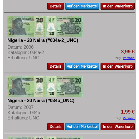
Uganda
Mehr über...
Westafrikanische Staaten
Zahlungsbedingungen
Zaire
Privatsphäre und Datenschutz
Zentralafrikanische Republik
Widerrufsbelehrung
Zentralafrikanische Staaten
Nigeria - 20 Naira (#034a-2_UNC)
Liefer- und Versandkosten
Datum: 2006
Zimbabwe
AGB
3,99 €
Katalognr.: 034a-2
Erhaltung: UNC
zzgl.
Versand
Impressum
Nigeria - 20 Naira (#034b_UNC)
Datum: 2007
1,99 €
Katalognr.: 034b
Erhaltung: UNC
zzgl.
Versand