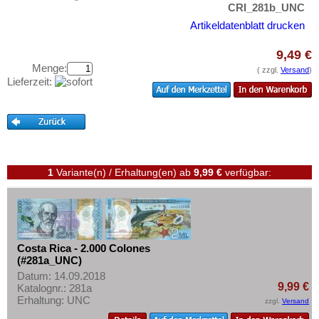
Falkland Inseln
Testbanknoten
CRI_281b_UNC
Galapagos
Artikeldatenblatt drucken
Banknotenbriefe
Grenada
Kataloge
9,49 €
Guatemala
Menge:
Aufbewahrung
( zzgl.
Versand
)
Lieferzeit:
Guyana
Gutscheine
Haiti
Ihre Bewertungen
Honduras
Kontakt
Jamaica
Jason Islands
1
Variante(n) / Erhaltung(en)
ab
9,99 €
verfügbar:
Informationen
Kanada
Preislisten
Kolumbien
Ankauf
Kuba
Erhaltungsgrade
Costa Rica - 2.000 Colones
Martinique
(#281a_UNC)
Gratisbanknoten
Datum: 14.09.2018
Mexiko
9,99 €
Katalognr.: 281a
FAQ
Montserrat
Erhaltung: UNC
zzgl.
Versand