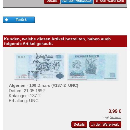
Nicaragua
Mehr über...
Niederländische Antillen
Zahlungsbedingungen
Ostkaribische Staaten
Privatsphäre und Datenschutz
Paraguay
Widerrufsbelehrung
Peru
Liefer- und Versandkosten
Kunden, welche diesen Artikel bestellten, haben auch
folgende Artikel gekauft:
St. Kitts
AGB
St. Lucia
Impressum
St. Pierre & Miquelon
St. Vincent
Surinam
Algerien - 100 Dinars (#137-2_UNC)
Trinidad und Tobago
Datum: 21.05.1992
Katalognr.: 137-2
Uruguay
Erhaltung: UNC
USA
3,99 €
Venezuela
zzgl.
Versand