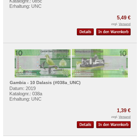
Katalognr.: 085c
Erhaltung: UNC
5,49 €
zzgl.
Versand
Gambia - 10 Dalasis (#038a_UNC)
Datum: 2019
Katalognr.: 038a
Erhaltung: UNC
1,39 €
zzgl.
Versand