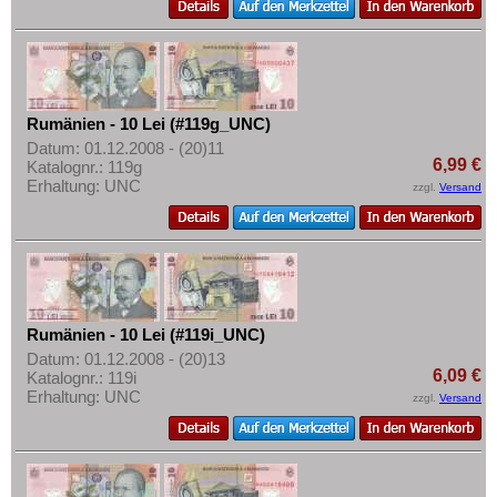
Mehr über...
Ungarn
Zahlungsbedingungen
Vatikan
Privatsphäre und Datenschutz
Weissrussland
Widerrufsbelehrung
Rumänien - 10 Lei (#119g_UNC)
Zypern
Liefer- und Versandkosten
Datum: 01.12.2008 - (20)11
6,99 €
Katalognr.: 119g
AGB
Erhaltung: UNC
zzgl.
Versand
Impressum
Rumänien - 10 Lei (#119i_UNC)
Datum: 01.12.2008 - (20)13
6,09 €
Katalognr.: 119i
Erhaltung: UNC
zzgl.
Versand