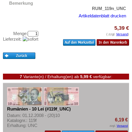
Testbanknoten
Bemerkung
San Marino
RUM_119n_UNC
Banknotenbriefe
Schottland
Artikeldatenblatt drucken
Kataloge
Schweden
5,39 €
Aufbewahrung
Schweiz
Menge:
( zzgl.
Versand
)
Gutscheine
Lieferzeit:
Serbien
Slowakei
Ihre Bewertungen
Slowenien
Kontakt
Spanien
Informationen
7
Variante(n) / Erhaltung(en)
ab
5,99 €
verfügbar:
Spitzbergen
Preislisten
Tatarstan
Ankauf
Transnistrien
Erhaltungsgrade
Tschechische Republik
Rumänien - 10 Lei (#119f_UNC)
Gratisbanknoten
Tschechoslowakei
Datum: 01.12.2008 - (20)10
FAQ
6,19 €
Katalognr.: 119f
Türkei
Erhaltung: UNC
zzgl.
Versand
Ukraine