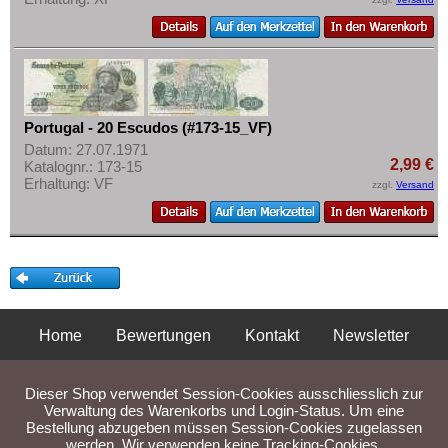
Portugal - 20 Escudos (#173-15_VF)
Datum: 27.07.1971
2,99 €
Katalognr.: 173-15
Erhaltung: VF
zzgl.
Versand
Home
Bewertungen
Kontakt
Newsletter
Privatsphäre und Datenschutz
Impressum
AGB
Dieser Shop verwendet Session-Cookies ausschliesslich zur
Liefer- und Versandkosten
Verwaltung des Warenkorbs und Login-Status. Um eine
Bestellung abzugeben müssen Session-Cookies zugelassen
werden. Wir verwenden keine Tracking-Cookies.