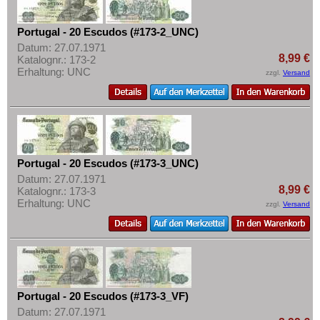
Ukraine
Mehr über...
Ungarn
Zahlungsbedingungen
Portugal - 20 Escudos (#173-2_UNC)
Vatikan
Datum: 27.07.1971
Privatsphäre und Datenschutz
8,99 €
Katalognr.: 173-2
Weissrussland
Erhaltung: UNC
Widerrufsbelehrung
zzgl.
Versand
Zypern
Liefer- und Versandkosten
AGB
Impressum
Portugal - 20 Escudos (#173-3_UNC)
Datum: 27.07.1971
8,99 €
Katalognr.: 173-3
Erhaltung: UNC
zzgl.
Versand
Portugal - 20 Escudos (#173-3_VF)
Datum: 27.07.1971