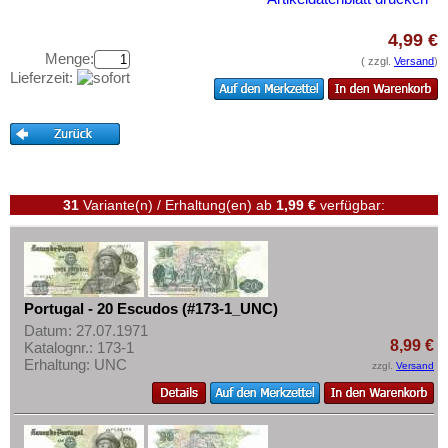
Saarland
Testbanknoten
San Marino
4,99 €
Banknotenbriefe
Menge:
Schottland
( zzgl.
Versand
)
Kataloge
Lieferzeit:
Schweden
Aufbewahrung
Schweiz
Gutscheine
Serbien
Ihre Bewertungen
Slowakei
31
Variante(n) / Erhaltung(en)
ab
1,99 €
verfügbar:
Kontakt
Slowenien
Spanien
Informationen
Spitzbergen
Preislisten
Tatarstan
Portugal - 20 Escudos (#173-1_UNC)
Ankauf
Transnistrien
Datum: 27.07.1971
8,99 €
Erhaltungsgrade
Katalognr.: 173-1
Tschechische Republik
Erhaltung: UNC
zzgl.
Versand
Gratisbanknoten
Tschechoslowakei
FAQ
Türkei